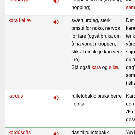
volume_up
hopping)
sam
kara i ellæ
svært uroleg, sterk
Det 
volume_up
omsut for noko, nervøs
kara
for fare (også bruka om
ten
å ha vondt i kroppen,
våre
slik at ein ikkje kan vere
snj
i ro)
du æ
Sjå også
kara
og
ellæ
.
dag"
som 
i el
kardús
rulletobakk; bruka berre
Kard
volume_up
i eintal
den 
Æ de
des
kardúsdås
dås til rulletobakk
'An 
volume_up