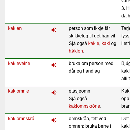
vare
3. H
da h
kaklen
person som ikkje får
Tarj
volume_up
skikkeleg til det han vil
fyss
Sjå også
kakle
,
kakl
og
ilet
hǿklen
.
kakleveir'e
bruka om person med
Bjú
volume_up
dårleg handlag
kakl
alli 
kaklomn'e
etasjeomn
Kakl
volume_up
Sjå også
opp
kaklomnskróne
.
bran
kaklomnskró
omnskråa, tett ved
Det 
volume_up
omnen; bruka berre i
kakl