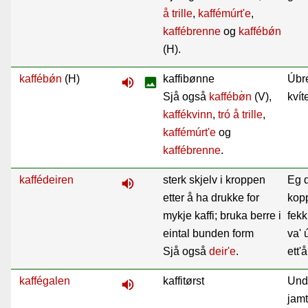
å trille
,
kaffémúrt'e
,
kaffébrenne
og
kaffébǿn
(H).
kaffébǿn
(H)
kaffibønne
Úbr
volume_up
image
Sjå også
kaffébø̀n
(V),
kvít
kaffékvinn
,
tró å trille
,
kaffémúrt'e
og
kaffébrenne
.
kaffédeiren
sterk skjelv i kroppen
Eg 
volume_up
etter å ha drukke for
kopp
mykje kaffi; bruka berre i
fekk
eintal bunden form
va' 
Sjå også
deir'e
.
ett'å
kaffégalen
kaffitørst
Un
volume_up
jamt