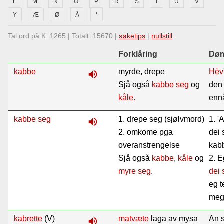
L
M
N
O
P
R
S
T
U
V
Lenkjer
Y
Æ
Ø
Å
*
Tal ord på K: 1265 | Totalt: 15670 |
søketips
|
nullstill
Kontakt
Forklåring
Dø
oss
kabbe
myrde, drepe
Hèv
volume_up
Sjå også
kabbe seg
og
de
kåle.
enn
kabbe seg
1. drepe seg (sjølvmord)
1. '
volume_up
2. omkome pga
dei 
overanstrengelse
kabb
Sjå også
kabbe
,
kåle
og
2. E
myre seg
.
dei
eg t
meg
kabrette
(V)
matvæte
laga av mysa
An s
volume_up