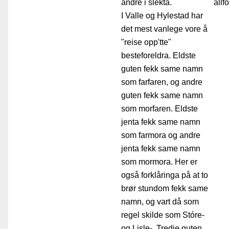
andre i slekta.
allfo
I Valle og Hylestad har
det mest vanlege vore å
"reise opp'tte"
besteforeldra. Eldste
guten fekk same namn
som farfaren, og andre
guten fekk same namn
som morfaren. Eldste
jenta fekk same namn
som farmora og andre
jenta fekk same namn
som mormora. Her er
også forklåringa på at to
brør stundom fekk same
namn, og vart då som
regel skilde som Stóre-
og Lisle-. Tredje guten