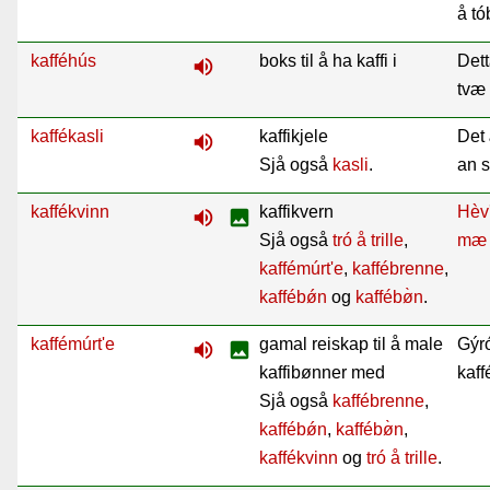
å tó
kafféhús
boks til å ha kaffi i
Dett
volume_up
tvæ 
kaffékasli
kaffikjele
Det
volume_up
Sjå også
kasli
.
an s
kaffékvinn
kaffikvern
Hèv
volume_up
image
Sjå også
tró å trille
,
mæ
kaffémúrt'e
,
kaffébrenne
,
kaffébǿn
og
kaffébø̀n
.
kaffémúrt'e
gamal reiskap til å male
Gýr
volume_up
image
kaffibønner med
kaff
Sjå også
kaffébrenne
,
kaffébǿn
,
kaffébø̀n
,
kaffékvinn
og
tró å trille
.