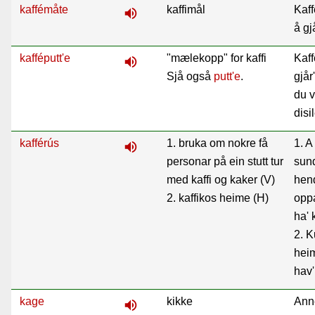
kaffémåte
kaffimål
Kaf
volume_up
å gj
kafféputt'e
"mælekopp" for kaffi
Kaf
volume_up
Sjå også
putt'e
.
gjår
du v
disil
kafférús
1. bruka om nokre få
1. A
volume_up
personar på ein stutt tur
sun
med kaffi og kaker (V)
hend
2. kaffikos heime (H)
oppa
ha' 
2. K
heim
hav'
kage
kikke
Anne
volume_up