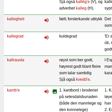
Sjå også
kallèg'e
(V), og
kall
adverbet
kalleg
(H).
sypt
kallegheit
fælt; forsterkande uttrykk
Det 
volume_up
som 
kallegrad
kuldegrad
'Er 
volume_up
úti,
godt
kallrausta
røyst som ber godt,
I Es
volume_up
høyrest godt blant fleire
man
som talar samtidig
kara
Sjå også
kvedd'e
.
kamb'e
1. kantbord i broderiet
1. 
volume_up
image
på setesdalsbunaden
løy
(både den mannlege og
hav ú
den kvinnelege)
2. E