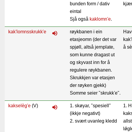
bunden form / dativ
kjæm
eintal
Sjå også
kaklomn'e
.
kak'lomnsskrukk'e
røykbanen i ein
Hav'
volume_up
etasjeomn (der det var
kak
spjøll, altså jernplate,
å sè
som kunne dragast ut
og skyvast inn for å
regulere røykbanen.
Skrukkjen var etasjen
der røyken gjekk)
Somme seier "skrukk'e".
kakselèg'e
(V)
1. skøyar, "spesiell"
1. 
volume_up
(ikkje negativt)
kaks
2. svært uvanleg kledd
alls
lǿgle