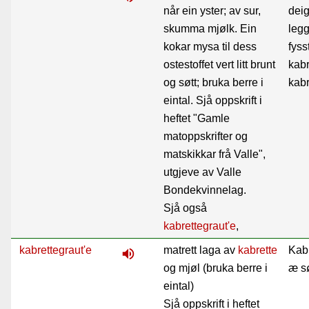
når ein yster; av sur,
deig
skumma mjølk. Ein
legg
kokar mysa til dess
fyss
ostestoffet vert litt brunt
kabr
og søtt; bruka berre i
kabr
eintal. Sjå oppskrift i
heftet "Gamle
matoppskrifter og
matskikkar frå Valle",
utgjeve av Valle
Bondekvinnelag.
Sjå også
kabrettegraut'e
,
kabrettegraut'e
matrett laga av
kabrette
Kab
volume_up
og mjøl (bruka berre i
æ s
eintal)
Sjå oppskrift i heftet