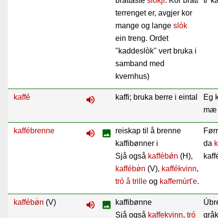
brattaste
slòkji
. Kor bratt
ti' 
terrenget er, avgjer kor
mange og lange
slòk
ein treng. Ordet
"kaddeslòk" vert bruka i
samband med
kvernhus)
kaffé
kaffi; bruka berre i eintal
Eg k
volume_up
mæ 
kaffébrenne
reiskap til å brenne
Førr
volume_up
image
kaffibønner i
da
k
Sjå også
kaffébǿn
(H),
kaff
kaffébø̀n
(V),
kaffékvinn
,
tró å trille
og
kaffemúrt'e
.
kaffébø̀n
(V)
kaffibønne
Úbre
volume_up
image
Sjå også
kaffekvinn
,
tró
gråk