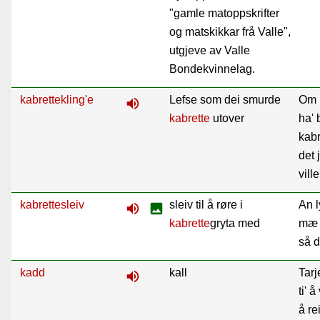
"gamle matoppskrifter
og matskikkar frå Valle",
utgjeve av Valle
Bondekvinnelag.
kabrettekling'e
Lefse som dei smurde
Om k
volume_up
kabrette
utover
ha' 
kabr
det 
ville
kabrettesleiv
sleiv til å røre i
An l
volume_up
image
kabrette
gryta med
mæ k
så d
kadd
kall
Tarj
volume_up
ti' 
å re