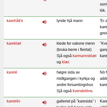
som 
lòk.
karehått'e
lynde hjå mann
'Er
volume_up
kare
grei
kareklæi
klede for vaksne menn
"Kve
volume_up
(bruka berre i fleirtal)
gan
Sjå også
karmannsklæi
kare
og
klæi
.
karelé
høgre sida av
Nò fo
volume_up
midtgangen i kyrkja og
adde
andre forsamlingshus
kare
Sjå også
kvendeléne
.
karetrèv
galleriet på "karesida" i
Kare
volume_up