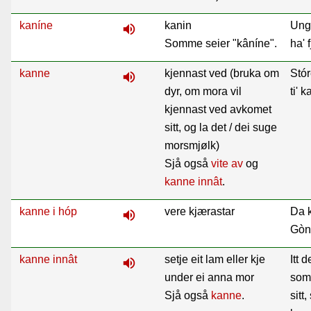
kaníne
kanin
Ung
volume_up
Somme seier "kâníne".
ha' 
kanne
kjennast ved (bruka om
Stór
volume_up
dyr, om mora vil
ti' 
kjennast ved avkomet
sitt, og la det / dei suge
morsmjølk)
Sjå også
vite av
og
kanne innât
.
kanne i hóp
vere kjærastar
Da 
volume_up
Gòni
kanne innât
setje eit lam eller kje
Itt 
volume_up
under ei anna mor
som 
Sjå også
kanne
.
sitt,