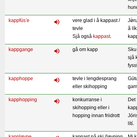
hun
kappfús'e
vere glad i å kappast /
J
ø̀r
volume_up
tevle
å lí
Sjå også
kappast
.
kap
kappgange
gå om kapp
Sku
volume_up
sjå
fyss
kapphoppe
tevle i lengdesprang
Gútu
volume_up
eller skihopping
gam
kapphopping
konkurranse i
Det 
volume_up
skihopping eller i
kap
hopping innan friidrott
Jóri
lítí.
kappløype
kappast på ski (løyping,
Mi 