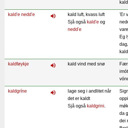
kald'
kald'e nedd'e
kald luft, kvass luft
'Er 
volume_up
Sjå også
kald'e
og
nedd
nedd'e
vare
Eg l
dag,
kald
kaldføykje
kald vind med snø
Fær
volume_up
imót
vónd
kaldgríne
lage seg i andlitet når
Sig
volume_up
det er kaldt
opp
Sjå også
kaldgrini
.
mǿk
da g
dei 