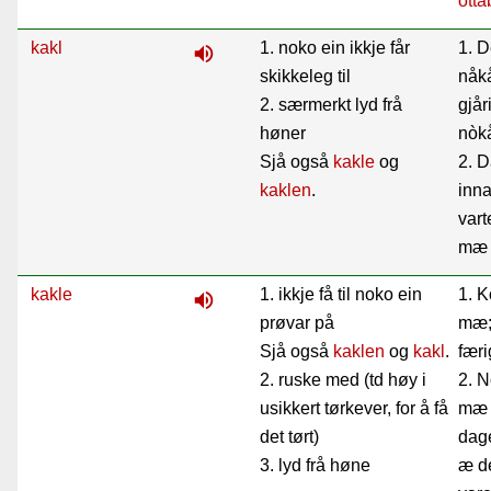
otta
kakl
1. noko ein ikkje får
1. D
volume_up
skikkeleg til
nåkå
2. særmerkt lyd frå
gjåri
høner
nòkå
Sjå også
kakle
og
2. 
kaklen
.
inn
vart
mæ 
kakle
1. ikkje få til noko ein
1. K
volume_up
prøvar på
mæ; 
Sjå også
kaklen
og
kakl
.
færi
2. ruske med (td høy i
2. N
usikkert tørkever, for å få
mæ 
det tørt)
dag
3. lyd frå høne
æ det