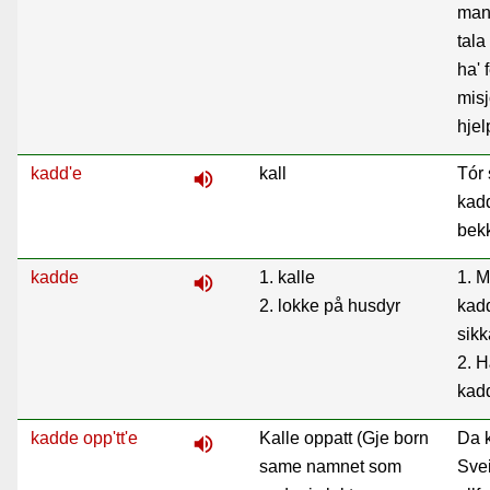
mang
tala
ha' 
misj
hje
kadd'e
kall
Tór 
volume_up
kadd
bek
kadde
1. kalle
1. M
volume_up
2. lokke på husdyr
kad
sikk
2. H
kadd
kadde opp'tt'e
Kalle oppatt (Gje born
Da k
volume_up
same namnet som
Sve