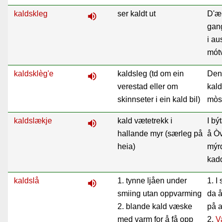
kaldskleg
ser kaldt ut
D'æ
volume_up
gang
i au
mótv
kaldsklèg'e
kaldsleg (td om ein
Den
volume_up
verestad eller om
kald
skinnseter i ein kald bil)
mòsi
kaldslækje
kald vætetrekk i
I b
volume_up
hallande myr (særleg på
å Ò
heia)
mýr
kad
kaldslå
1. tynne ljåen under
1. I
volume_up
smiing utan oppvarming
da å
2. blande kald væske
på a
med varm for å få opp
2.
V