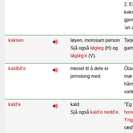
2. E
kaks
gjen
'an 
kaksen
løyen, morosam person
Tarj
volume_up
Sjå også
lǿgleg
(H) og
gam
lǿglèg'e
(V).
kaldbít'e
meisel til å dele ei
Òlav
volume_up
jernstong med
mæ 
håmå
vart
kald'e
kald
"Eg 
volume_up
Sjå også
kald'e nedd'e
.
hon
Yng
ræd'