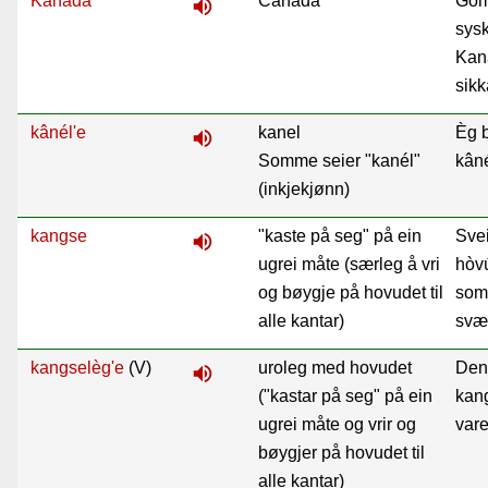
Kanâda
Canada
Góm
volume_up
sysk
Kan
sikk
kânél'e
kanel
Èg b
volume_up
Somme seier "kanél"
kâné
(inkjekjønn)
kangse
"kaste på seg" på ein
Sve
volume_up
ugrei måte (særleg å vri
hòvú
og bøygje på hovudet til
som 
alle kantar)
svær
kangselèg'e
(V)
uroleg med hovudet
Den
volume_up
("kastar på seg" på ein
kang
ugrei måte og vrir og
vare
bøygjer på hovudet til
alle kantar)