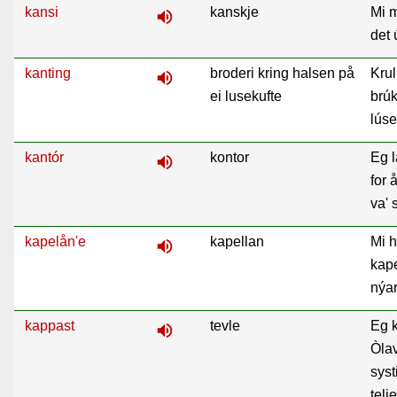
kansi
kanskje
Mi m
volume_up
det 
kanting
broderi kring halsen på
Krul
volume_up
ei lusekufte
brúk
lúse
kantór
kontor
Eg l
volume_up
for 
va' 
kapelån'e
kapellan
Mi h
volume_up
kape
nýare
kappast
tevle
Eg 
volume_up
Òla
syst
telje