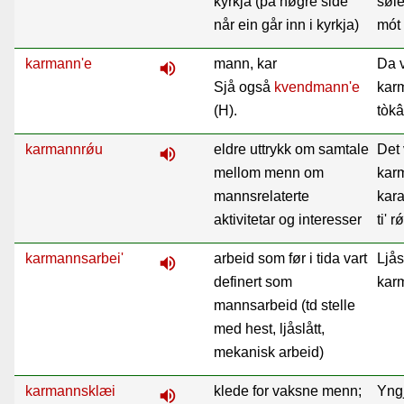
kyrkja (på høgre side
s
ǿlé
når ein går inn i kyrkja)
mót 
karmann'e
mann, kar
Da 
volume_up
Sjå også
kvendmann'e
karm
(H).
tòkâ
karmannrǿu
eldre uttrykk om samtale
Det 
volume_up
mellom menn om
kar
mannsrelaterte
karan
aktivitetar og interesser
ti' r
karmannsarbei'
arbeid som før i tida vart
Ljås
volume_up
definert som
kar
mannsarbeid (td stelle
med hest, ljåslått,
mekanisk arbeid)
karmannsklæi
klede for vaksne menn;
Yngj
volume_up