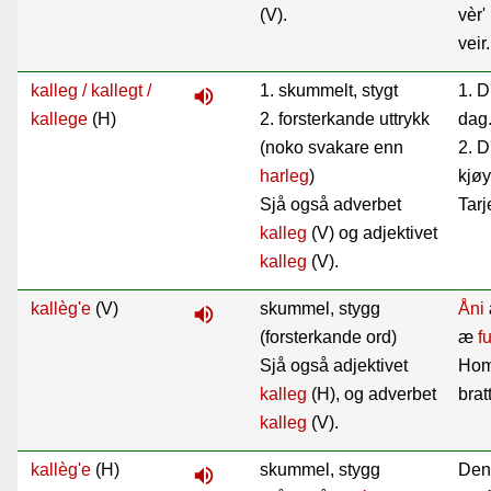
(V).
vèr'
veir.
kalleg / kallegt /
1. skummelt, stygt
1. D
volume_up
kallege
(H)
2. forsterkande uttrykk
dag
(noko svakare enn
2. 
harleg
)
kjøy
Sjå også adverbet
Tarj
kalleg
(V) og adjektivet
kalleg
(V).
kallèg'e
(V)
skummel, stygg
Åni
volume_up
(forsterkande ord)
æ
f
Sjå også adjektivet
Hom
kalleg
(H), og adverbet
bratt
kalleg
(V).
kallèg'e
(H)
skummel, stygg
Den
volume_up