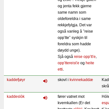
og jenta fekk gjerne
same namn som
oldeforeldra i same
rekkjefylgja. Det var
også vanleg å "reise
opp'tte" syskjin til
foreldra som hadde
døydd unge).
Sjå også
reise opp'tt'e
,
opp'ttereist'e
og
heite
etti
.
kaddefjøyr
skovl i
kvinnekaddæ
Kad
volume_up
skrå
kaddeslòk
fører vatnet mot
Hól
volume_up
kvernkallen (Er det
esp