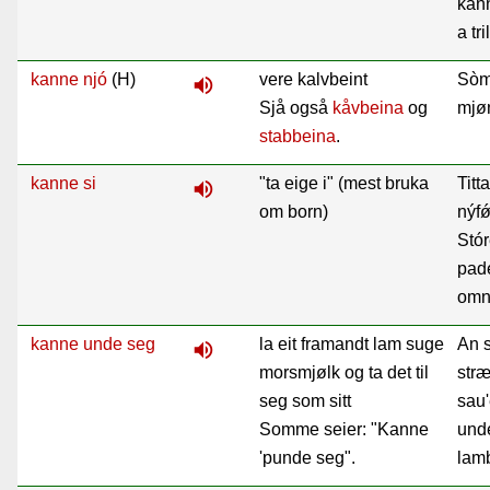
kann
a tr
kanne njó
(H)
vere kalvbeint
Sòme
volume_up
Sjå også
kåvbeina
og
mjøn
stabbeina
.
kanne si
"ta eige i" (mest bruka
Titt
volume_up
om born)
nýf
ǿ
Stó
pad
omn
kanne unde seg
la eit framandt lam suge
An s
volume_up
morsmjølk og ta det til
str
seg som sitt
sau'
Somme seier: "Kanne
und
'punde seg".
lam