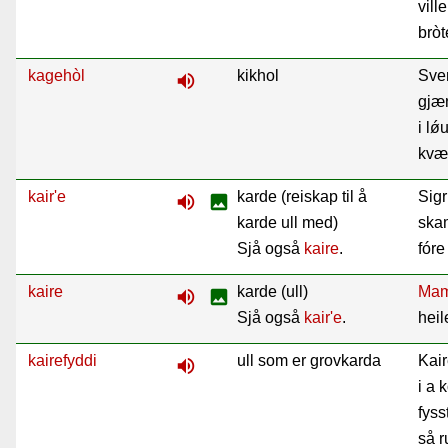
vill
bròt
kagehòl
kikhol
Sven
volume_up
gjæn
i l
ǿu
kvæ
kair'e
karde (reiskap til å
Sigr
volume_up
image
karde ull med)
ska
Sjå også
kaire
.
fóre
kaire
karde (ull)
Ma
volume_up
image
Sjå også
kair'e
.
hei
kairefyddi
ull som er grovkarda
Kair
volume_up
i a 
fysst
så r