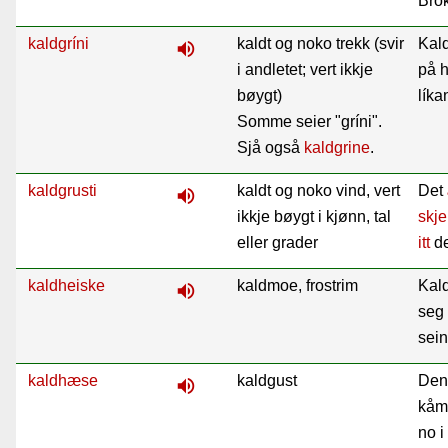
Bro
kaldgríni
kaldt og noko trekk (svir
Kald
volume_up
i andletet; vert ikkje
på h
bøygt)
líka
Somme seier "gríni".
Sjå også
kaldgrine
.
kaldgrusti
kaldt og noko vind, vert
Det
volume_up
ikkje bøygt i kjønn, tal
skje
eller grader
itt
d
kaldheiske
kaldmoe, frostrim
Kald
volume_up
seg 
sein
kaldhæse
kaldgust
Den
volume_up
kåm
no i