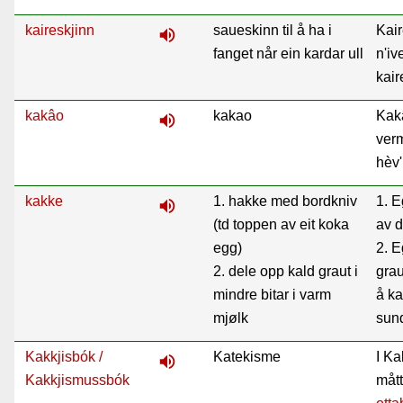
kaireskjinn
saueskinn til å ha i
Kair
volume_up
fanget når ein kardar ull
n'iv
kair
kakâo
kakao
Kakâ
volume_up
ver
hèv'
kakke
1. hakke med bordkniv
1. E
volume_up
(td toppen av eit koka
av d
egg)
2. E
2. dele opp kald graut i
grau
mindre bitar i varm
å ka
mjølk
sund
Kakkjisbók /
Katekisme
I Ka
volume_up
Kakkjismussbók
mått