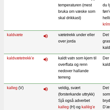
temperaturen (mest
du l
bruka om væske som
førr'
skal drikkast)
hell
krím
kaldvæte
vætetrekk under eller
Det 
volume_up
over jorda
gras
kal
kaldvætetrekk'e
kaldt vatn som kjem til
Der 
volume_up
overflata og renn
kal
nedover hallande
terreng
kalleg
(V)
veldig, svært
Det 
volume_up
(forsterkande uttrykk)
som 
Sjå også adverbet
bry
kalleg
(H) og
kallèg'e
D'æ