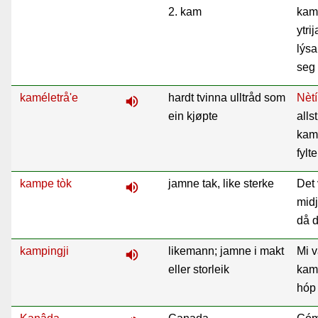
2. kam
kamb
ytri
lýsa
seg
kaméletrå'e
hardt tvinna ulltråd som
Nètí
volume_up
ein kjøpte
allst
kamé
fylt
kampe tòk
jamne tak, like sterke
Det 
volume_up
midj
då d
kampingji
likemann; jamne i makt
Mi v
volume_up
eller storleik
kamp
hó