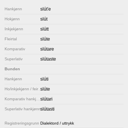
Lenkjer
Hankjønn
slút'e
Hokjønn
slút
Kontakt
Inkjekjønn
slútt
oss
Fleirtal
slúte
Komparativ
slútare
Superlativ
slútaste
Bunden
Hankjønn
slúti
Ho/inkjekjønn / feirtal
slúte
Komparativ hankjønn
slútari
Superlativ hankjønn
slútasti
Registrerings­grunn
Dialektord / uttrykk