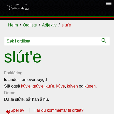
dehaze
Vallemål.no
Heim
Ordliste
Adjektiv
slút'e
search
Ordliste
slút'e
Om
vallemålet
Forklåring
lutande, framoverbøygd
Sjå også
Gjestebok
kúv'e
,
grúv'e
,
kúr'e
,
kúve
,
kúven
og
kúpen
.
Døme
Da æ slúte, bå' han å hú.
Nyhende
Spel av
Har du kommentar til ordet?
volume_up