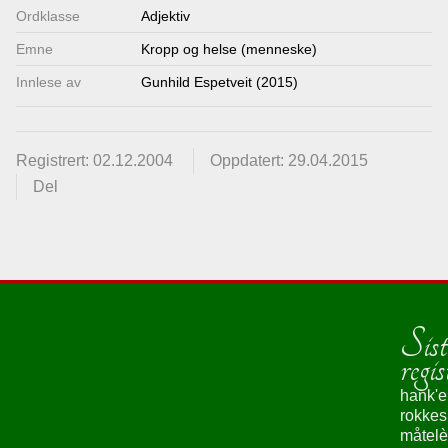
Ordklasse
Adjektiv
Emne
Kropp og helse (menneske)
Innlese av
Gunhild Espetveit (2015)
Registrert: 02.12.2004
Oppdatert: 29.04.2015
Del
Sist
regis
hank'e
rokke
måtelè