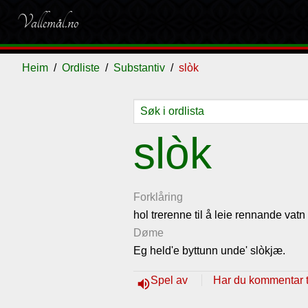
Vallemål.no
Heim
Ordliste
Substantiv
slòk
Ordliste
Om
Gjestebok
Nyhende
slòk
vallemålet
Forklåring
hol trerenne til å leie rennande vatn 
Døme
Eg held'e byttunn unde' slòkjæ.
Spel av
Har du kommentar ti
volume_up