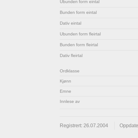
Ubunden form eintal
Lenkjer
Kontakt
Bunden form eintal
oss
Dativ eintal
Ubunden form fleirtal
Bunden form fleirtal
Dativ fleirtal
Ordklasse
Kjønn
Emne
Innlese av
Registrert: 26.07.2004
Oppdater