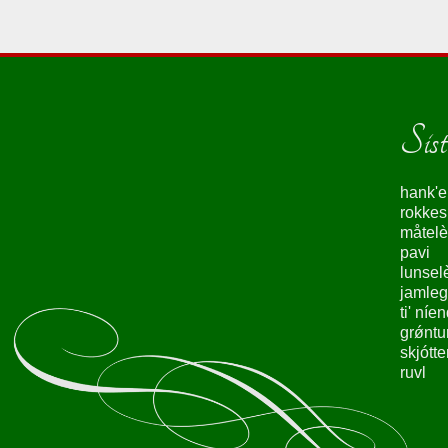
Siste
hank'e
rokke
måtelè
pavi
lunsel
jamleg
ti' níe
grǿntu
skjótte
ruvl