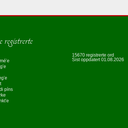
 registrerte
15670 registrerte ord
Sist oppdatert 01.08.2026
smé'e
g'e
èg'e
t
ndi píns
rke
nkt'e