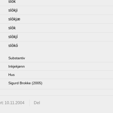
slòk
slòkji
slòkjæ
slòk
slòkjí
slòkó
Substantiv
Inkjekjønn
Hus
Sigurd Brokke (2005)
t: 10.11.2004
Del