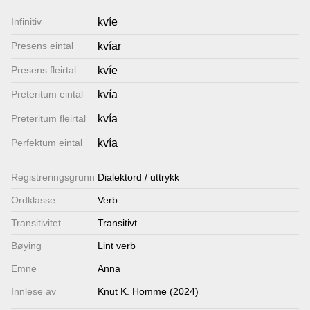
Lenkjer
Infinitiv
kvíe
Presens eintal
kvíar
Kontakt
Presens fleirtal
kvíe
oss
Preteritum eintal
kvía
Preteritum fleirtal
kvía
Perfektum eintal
kvía
Registrerings­grunn
Dialektord / uttrykk
Ordklasse
Verb
Transitivitet
Transitivt
Bøying
Lint verb
Emne
Anna
Innlese av
Knut K. Homme (2024)