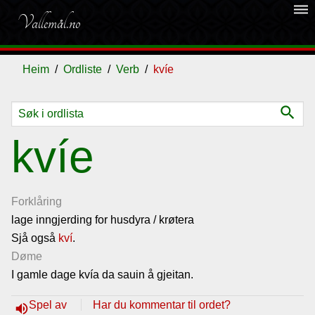
dehaze
Vallemål.no
Heim
Ordliste
Verb
kvíe
search
Ordliste
kvíe
Om
vallemålet
Forklåring
lage inngjerding for husdyra / krøtera
Sjå også
Gjestebok
kví
.
Døme
I gamle dage kvía da sauin å gjeitan.
Nyhende
Spel av
Har du kommentar til ordet?
volume_up