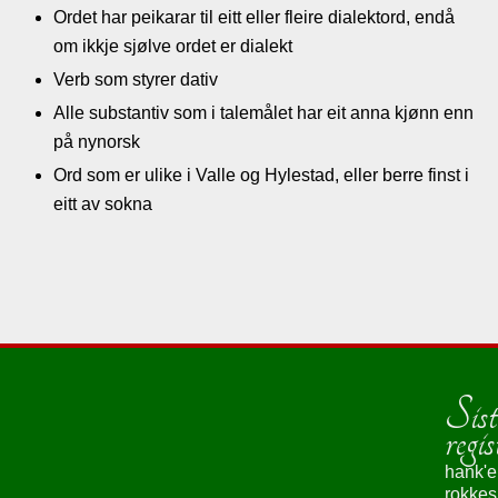
Ordet har peikarar til eitt eller fleire dialektord, endå
om ikkje sjølve ordet er dialekt
Verb som styrer dativ
Alle substantiv som i talemålet har eit anna kjønn enn
på nynorsk
Ord som er ulike i Valle og Hylestad, eller berre finst i
eitt av sokna
Sist
regis
hank'e
rokke