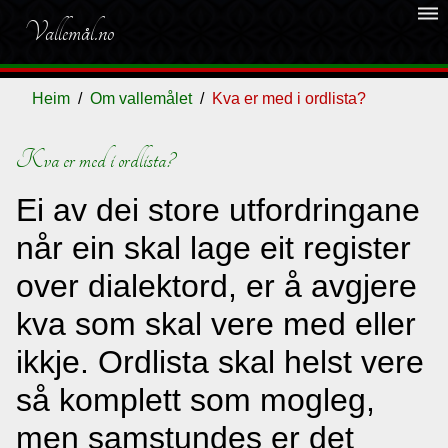
dehaze
Vallemål.no
Heim
Om vallemålet
Kva er med i ordlista?
Kva er med i ordlista?
Ordliste
Ei av dei store utfordringane
Om
når ein skal lage eit register
vallemålet
over dialektord, er å avgjere
kva som skal vere med eller
Gjestebok
ikkje. Ordlista skal helst vere
så komplett som mogleg,
Nyhende
men samstundes er det