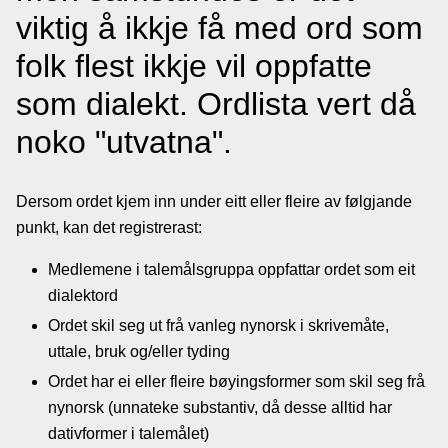
viktig å ikkje få med ord som
Lenkjer
folk flest ikkje vil oppfatte
Kontakt
som dialekt. Ordlista vert då
oss
noko "utvatna".
Dersom ordet kjem inn under eitt eller fleire av følgjande
punkt, kan det registrerast:
Medlemene i talemålsgruppa oppfattar ordet som eit
dialektord
Ordet skil seg ut frå vanleg nynorsk i skrivemåte,
uttale, bruk og/eller tyding
Ordet har ei eller fleire bøyingsformer som skil seg frå
nynorsk (unnateke substantiv, då desse alltid har
dativformer i talemålet)