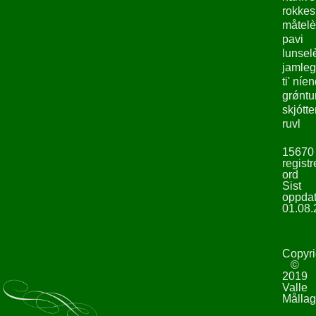
rokke
måtelè
pavi
lunsel
jamleg
ti' níe
grǿntu
skjótte
ruvl
15670
registr
ord
Sist
oppdat
01.08.
Copyri
©
2019
Valle
Mållag