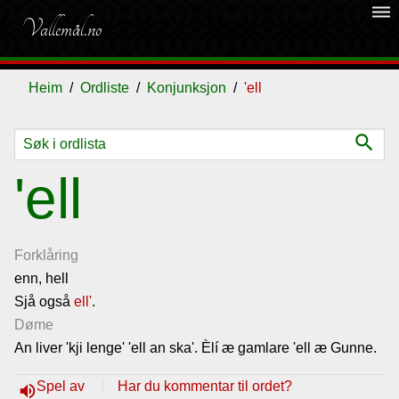
dehaze
Vallemål.no
Heim
Ordliste
Konjunksjon
'ell
search
Ordliste
'ell
Om
vallemålet
Forklåring
enn, hell
Sjå også
Gjestebok
ell'
.
Døme
An liver 'kji lenge' 'ell an ska'. Èlí æ gamlare 'ell æ Gunne.
Nyhende
Spel av
Har du kommentar til ordet?
volume_up