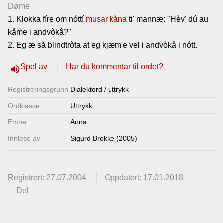
Døme
Lenkjer
1. Klokka fíre om nóttí
musar
kåna
ti' mannæ: "Hèv' dú au
kåme i andvòkâ?"
Kontakt
2. Eg æ så blindtròta at eg kjæm'e vel i andvòkâ i nótt.
oss
Spel av
Har du kommentar til ordet?
volume_up
Registrerings­grunn
Dialektord / uttrykk
Ordklasse
Uttrykk
Emne
Anna
Innlese av
Sigurd Brokke (2005)
Registrert: 27.07.2004
Oppdatert: 17.01.2018
Del