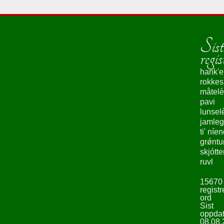
Sist
regis
hank'e
rokke
måtelè
pavi
lunsel
jamleg
ti' níe
grǿntu
skjótte
ruvl
15670
registr
ord
Sist
oppdat
08.08.