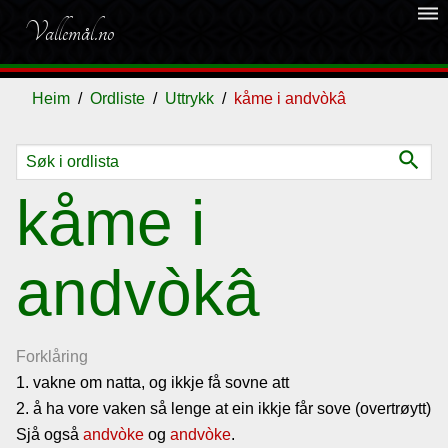
dehaze
Vallemål.no
Heim
Ordliste
Uttrykk
kåme i andvòkâ
search
Ordliste
kåme i
Om
andvòkâ
vallemålet
Gjestebok
Forklåring
1. vakne om natta, og ikkje få sovne att
Nyhende
2. å ha vore vaken så lenge at ein ikkje får sove (overtrøytt)
Sjå også
andvòke
og
andvòke
.