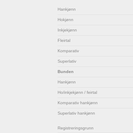
Lenkjer
Kontakt
Hankjønn
Hokjønn
oss
Inkjekjønn
Fleirtal
Komparativ
Superlativ
Bunden
Hankjønn
Ho/inkjekjønn / feirtal
Komparativ hankjønn
Superlativ hankjønn
Registrerings­grunn