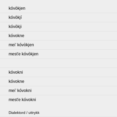
kóvòkjen
kóvòkjí
kóvòkji
kóvokne
mei' kóvòkjen
mest'e kóvòkjen
kóvokni
kóvokne
mei' kóvokni
mest'e kóvokni
Dialektord / uttrykk