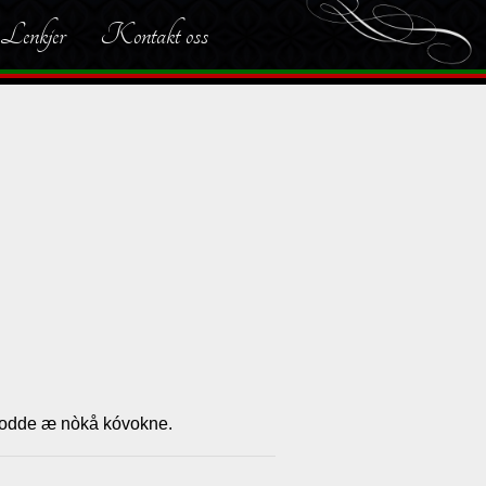
Lenkjer
Kontakt oss
a kodde æ nòkå kóvokne.