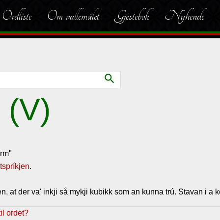
Ordliste
Om vallemålet
Gjestebok
Nyhende
search
 (V)
orm"
tspríkjen
.
en, at der va' inkji så mykji kubikk som an kunna trú. Stavan i 
l ordet?