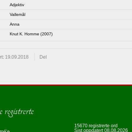
Adjektiv
Vallemål
Anna
Knut K. Homme (2007)
t: 19.09.2018
Del
 registrerte
15670 registrerte ord
Sist oppdatert 08.08.2026
smé'e