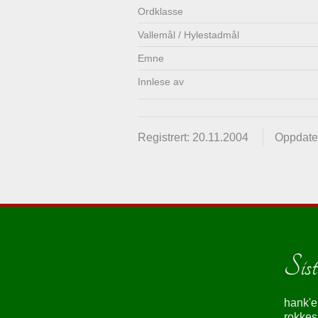
Ordklasse
Vallemål / Hylestadmål
Emne
Innlese av
Registrert: 20.11.2004
Oppdater
Siste
hank'e
rokke