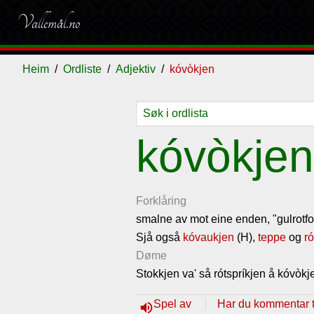
Vallemål.no
Heim
Ordliste
Adjektiv
kóvòkjen
Ordliste
Om
Gjestebok
Nyhende
kóvòkjen
vallemålet
Forklåring
smalne av mot eine enden, "gulrotf
Sjå også
kóvaukjen
(H),
teppe
og
ró
Døme
Stokkjen va' så rótspríkjen å kóvòkj
Spel av
Har du kommentar ti
volume_up