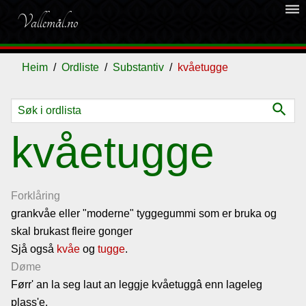
dehaze
Vallemål.no
Heim
Ordliste
Substantiv
kvåetugge
search
Ordliste
kvåetugge
Om
vallemålet
Forklåring
grankvåe eller "moderne" tyggegummi som er bruka og
skal brukast fleire gonger
Gjestebok
Sjå også
kvåe
og
tugge
.
Døme
Nyhende
Førr' an la seg laut an leggje kvåetuggâ enn lageleg
plass'e.