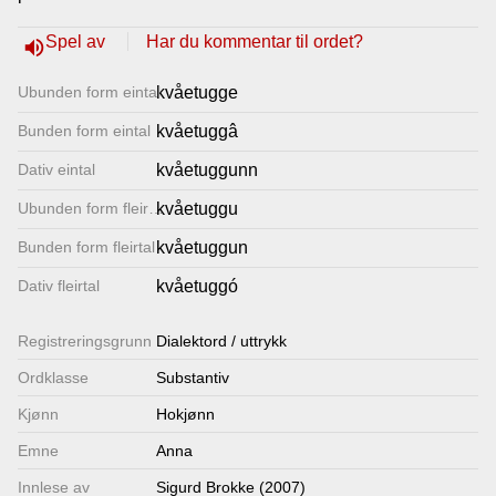
Lenkjer
Spel av
Har du kommentar til ordet?
volume_up
Ubunden form eintal
kvåetugge
Kontakt
Bunden form eintal
kvåetuggâ
oss
Dativ eintal
kvåetuggunn
Ubunden form fleirtal
kvåetuggu
Bunden form fleirtal
kvåetuggun
Dativ fleirtal
kvåetuggó
Registrerings­grunn
Dialektord / uttrykk
Ordklasse
Substantiv
Kjønn
Hokjønn
Emne
Anna
Innlese av
Sigurd Brokke (2007)