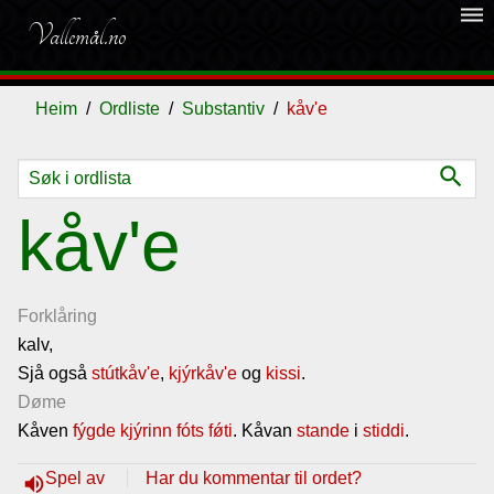
dehaze
Vallemål.no
Heim
Ordliste
Substantiv
kåv'e
search
Ordliste
kåv'e
Om
vallemålet
Forklåring
kalv,
Sjå også
Gjestebok
stútkåv'e
,
kjýrkåv'e
og
kissi
.
Døme
Kåven
fýgde
kjýrinn
fóts fǿti
. Kåvan
stande
i
stiddi
.
Nyhende
Spel av
Har du kommentar til ordet?
volume_up