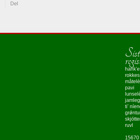
Del
Sist
regis
hank'e
rokke
måtelè
pavi
lunsel
jamleg
ti' níe
grǿntu
skjótte
ruvl
15670