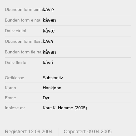
Lenkjer
Ubunden form eintal
kåv'e
Bunden form eintal
kåven
Kontakt
Dativ eintal
kåvæ
oss
Ubunden form fleirtal
kåva
Bunden form fleirtal
kåvan
Dativ fleirtal
kåvó
Ordklasse
Substantiv
Kjønn
Hankjønn
Emne
Dyr
Innlese av
Knut K. Homme (2005)
Registrert: 12.09.2004
Oppdatert: 09.04.2005