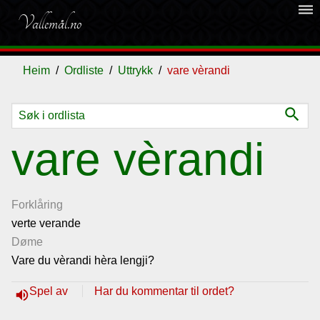
dehaze
Vallemål.no
Heim
Ordliste
Uttrykk
vare vèrandi
search
Ordliste
vare vèrandi
Om
vallemålet
Forklåring
verte verande
Døme
Gjestebok
Vare du vèrandi hèra lengji?
Nyhende
Spel av
Har du kommentar til ordet?
volume_up