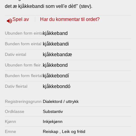
det æ kjåkkebandi som vell'e dèt!" (stev).
Lenkjer
Spel av
Har du kommentar til ordet?
volume_up
Kontakt
Ubunden form eintal
kjåkkeband
oss
Bunden form eintal
kjåkkebandi
Dativ eintal
kjåkkebandæ
Ubunden form fleirtal
kjåkkebond
Bunden form fleirtal
kjåkkebondí
Dativ fleirtal
kjåkkebondó
Registrerings­grunn
Dialektord / uttrykk
Ordklasse
Substantiv
Kjønn
Inkjekjønn
Emne
Reiskap
,
Leik og fritid