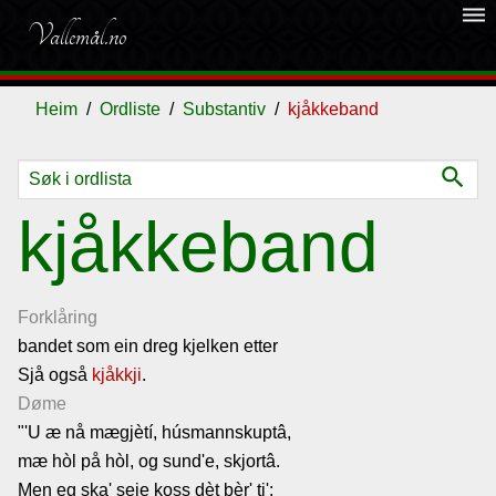
dehaze
Vallemål.no
Heim
Ordliste
Substantiv
kjåkkeband
search
Ordliste
kjåkkeband
Om
vallemålet
Forklåring
bandet som ein dreg kjelken etter
Sjå også
Gjestebok
kjåkkji
.
Døme
"'U æ nå mægjètí, húsmannskuptâ,
Nyhende
mæ hòl på hòl, og sund'e, skjortâ.
Men eg ska' seie koss dèt bèr' ti':