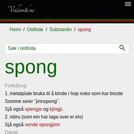
dehaze
Vallemål.no
Heim
Ordliste
Substantiv
spong
search
Ordliste
spong
Om
vallemålet
Forklåring
1. metalplate bruka til å binde i hop noko som har broste
Somme seier "jinnspong".
Gjestebok
Sjå også
spengje
og
kjingji
.
2. isbru (som ein har laga over ei elv)
Nyhende
Sjå også
vende spongjinn
Døme