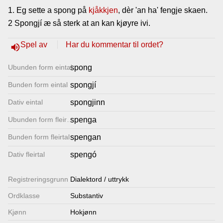
1. Eg sette a spong på
Lenkjer
kjåkkjen
, dèr 'an ha' fengje skaen.
2 Spongjí æ så sterk at an kan kjøyre ivi.
Kontakt
Spel av
Har du kommentar til ordet?
volume_up
oss
Ubunden form eintal
spong
Bunden form eintal
spongjí
Dativ eintal
spongjinn
Ubunden form fleirtal
spenga
Bunden form fleirtal
spengan
Dativ fleirtal
spengó
Registrerings­grunn
Dialektord / uttrykk
Ordklasse
Substantiv
Kjønn
Hokjønn