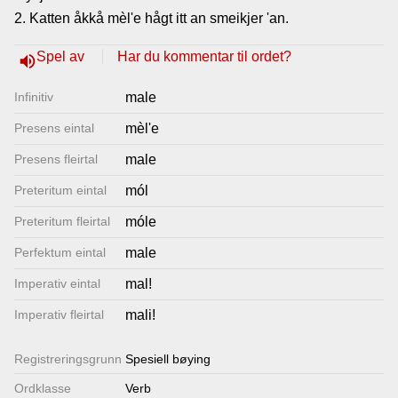
2. Katten åkkå mèl'e hågt itt an smeikjer 'an.
Lenkjer
Spel av
Har du kommentar til ordet?
volume_up
Kontakt
Infinitiv
male
oss
Presens eintal
mèl'e
Presens fleirtal
male
Preteritum eintal
mól
Preteritum fleirtal
móle
Perfektum eintal
male
Imperativ eintal
mal!
Imperativ fleirtal
mali!
Registrerings­grunn
Spesiell bøying
Ordklasse
Verb