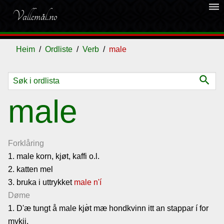
dehaze
Vallemål.no
Heim
Ordliste
Verb
male
search
Ordliste
male
Om
vallemålet
Forklåring
1. male korn, kjøt, kaffi o.l.
2. katten mel
Gjestebok
3. bruka i uttrykket
male n'í
Døme
Nyhende
1. D'æ tungt å male kj
ø̀t mæ hondkvinn itt an stappar í for
mykji.