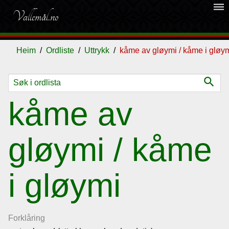
dehaze
Vallemål.no
Heim
Ordliste
Uttrykk
kåme av gløymi / kåme i gløy
search
Ordliste
kåme av
Om
gløymi / kåme
vallemålet
i gløymi
Gjestebok
Nyhende
Forklåring