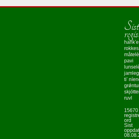
Sist
regis
hank'e
rokke
måtelè
pavi
lunsel
jamleg
ti' níe
grǿntu
skjótte
ruvl
15670
registr
ord
Sist
oppdat
08.08.