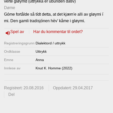
verte gløymd (uttrykka er ubunden dativ)
Lenkjer
Døme
Góme fortålde så tídt detta, at det kjæm'e alli av gløymi í
mi. Den gamli tradisjónen hèv' kåme i gløymi.
Kontakt
oss
Spel av
Har du kommentar til ordet?
volume_up
Registrerings­grunn
Dialektord / uttrykk
Ordklasse
Uttrykk
Emne
Anna
Innlese av
Knut K. Homme (2022)
Registrert: 20.08.2016
Oppdatert: 29.04.2017
Del