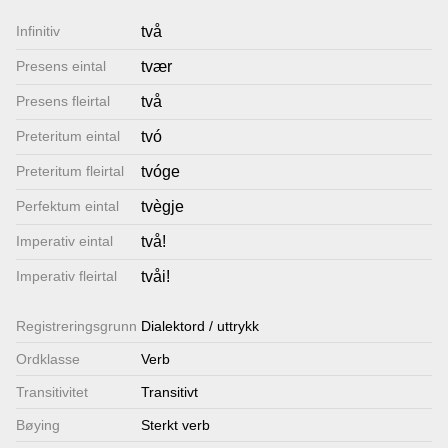
Lenkjer
Infinitiv
två
Presens eintal
tvær
Kontakt
Presens fleirtal
två
oss
Preteritum eintal
tvó
Preteritum fleirtal
tvóge
Perfektum eintal
tvègje
Imperativ eintal
två!
Imperativ fleirtal
tvåi!
Registrerings­grunn
Dialektord / uttrykk
Ordklasse
Verb
Transitivitet
Transitivt
Bøying
Sterkt verb