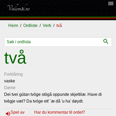
dehaze
Vallemål.no
Heim
Ordliste
Verb
två
search
Ordliste
två
Om
vallemålet
Forklåring
vaske
Døme
Gjestebok
Dei tvei gútan tvóge stògâ oppunde skjeltilæ. Have di
tvègje væl? Da tvóge ett' 'æ då 'u ha' døydt.
Nyhende
Spel av
Har du kommentar til ordet?
volume_up