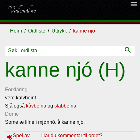
dehaze
Vallemål.no
Heim
Ordliste
Uttrykk
kanne njó
search
Ordliste
kanne njó (H)
Om
vallemålet
Forklåring
vere kalvbeint
Sjå også
Gjestebok
kåvbeina
og
stabbeina
.
Døme
Sòme æ filne i mjønnó, å kanne njó.
Nyhende
Spel av
Har du kommentar til ordet?
volume_up