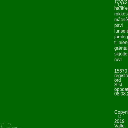
regis
hank'e
rokke
måtelè
pavi
lunsel
jamleg
ti' níe
grǿntu
skjótte
ruvl
15670
registr
ord
Sist
oppdat
08.08.
Copyri
©
2019
Valle