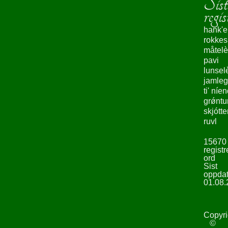
Sist
regis
hank'e
rokke
måtelè
pavi
lunsel
jamleg
ti' níe
grǿntu
skjótte
ruvl
15670
registr
ord
Sist
oppdat
01.08.
Copyri
©