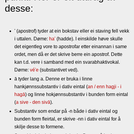
desse:
Lenkjer
Kontakt
' (apostrof) tyder at ein bokstav eller ei staving fell vekk
oss
i uttalen. Døme:
ha'
(hadde). I einskilde høve skulle
det eigentleg vore to apostrofar etter einannan i same
ordet, men då er det skrive berre ein apostrof. Dette
kan t.d. vere i samband med ein svarabhaktivokal.
Døme:
vé'e
(substantivet ved).
ā tyder lang a. Denne er bruka i linne
hankjønnssubstantiv i dativ eintal (
an / enn hagji - i
hagā
) og linne hokjønnsubstantiv i bunden form eintal
(
a sive - den sivā
).
Substantiv som endar på -n både i dativ eintal og
bunden form fleirtal, er skrive -nn i dativ eintal for å
skilje desse to formene.