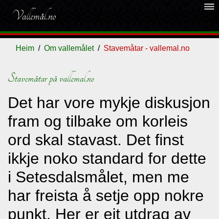
dehaze
Vallemål.no
Heim
Om vallemålet
Stavemåtar - vallemal.no
Stavemåtar på vallemal.no
Ordliste
Det har vore mykje diskusjon
Om
fram og tilbake om korleis
vallemålet
ord skal stavast. Det finst
ikkje noko standard for dette
Gjestebok
i Setesdalsmålet, men me
har freista å setje opp nokre
Nyhende
punkt. Her er eit utdrag av