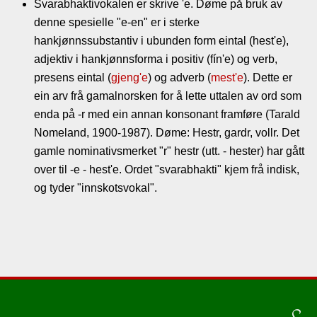
Svarabhaktivokalen er skrive 'e. Døme på bruk av
denne spesielle "e-en" er i sterke
hankjønnssubstantiv i ubunden form eintal (hest'e),
adjektiv i hankjønnsforma i positiv (fín'e) og verb,
presens eintal (
gjeng'e
) og adverb (
mest'e
). Dette er
ein arv frå gamalnorsken for å lette uttalen av ord som
enda på -r med ein annan konsonant framføre (Tarald
Nomeland, 1900-1987). Døme: Hestr, gardr, vollr. Det
gamle nominativsmerket "r" hestr (utt. - hester) har gått
over til -e - hest'e. Ordet "svarabhakti" kjem frå indisk,
og tyder "innskotsvokal".