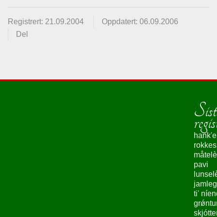
Registrert: 21.09.2004
Oppdatert: 06.09.2006
Del
Sist
regis
hank'e
rokke
måtelè
pavi
lunsel
jamleg
ti' níe
grǿntu
skjótte