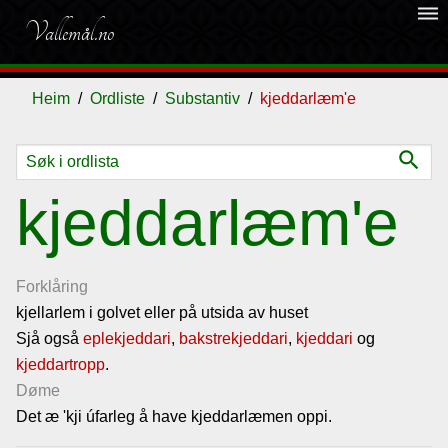
dehaze
Vallemål.no
Heim
Ordliste
Substantiv
kjeddarlæm'e
search
Ordliste
kjeddarlæm'e
Om
vallemålet
Forklåring
kjellarlem i golvet eller på utsida av huset
Sjå også
Gjestebok
eplekjeddari
,
bakstrekjeddari
,
kjeddari
og
kjeddartropp
.
Døme
Nyhende
Det æ 'kji úfarleg å have kjeddarlæmen oppi.