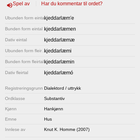
Spel av
Har du kommentar til ordet?
volume_up
Lenkjer
Ubunden form eintal
kjeddarlæm'e
Kontakt
Bunden form eintal
kjeddarlæmen
oss
Dativ eintal
kjeddarlæmæ
Ubunden form fleirtal
kjeddarlæmi
Bunden form fleirtal
kjeddarlæmin
Dativ fleirtal
kjeddarlæmó
Registrerings­grunn
Dialektord / uttrykk
Ordklasse
Substantiv
Kjønn
Hankjønn
Emne
Hus
Innlese av
Knut K. Homme (2007)