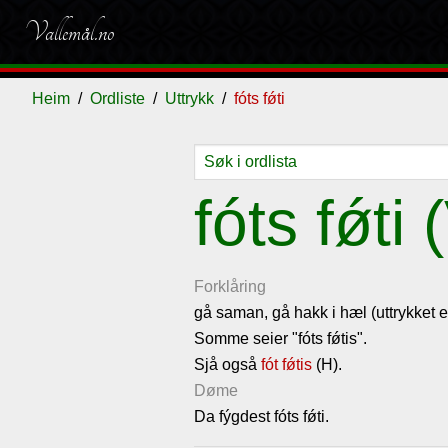
Vallemål.no
Heim
Ordliste
Uttrykk
fóts fǿti
Ordliste
Om
Gjestebok
Nyhende
fóts fǿti 
vallemålet
Forklåring
gå saman, gå hakk i hæl (uttrykket 
Somme seier "fóts fǿtis".
Sjå også
fót fǿtis
(H).
Døme
Da fýgdest fóts fǿti.