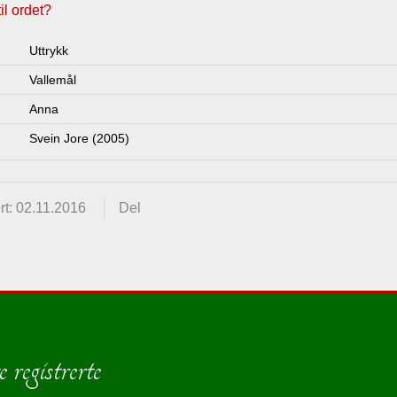
l ordet?
Uttrykk
Vallemål
Anna
Svein Jore (2005)
t: 02.11.2016
Del
 registrerte