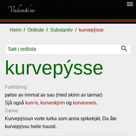
dehaze
Vallemål.no
Heim
Ordliste
Substantiv
kurvepýsse
search
Ordliste
kurvepýsse
Om
vallemålet
Forklåring
pølse av innmat av sau (med skinn av tarmar)
Sjå også
Gjestebok
kurv'e
,
kurveskjinn
og
kurvesneis
.
Døme
Kurvepýssun vorte turka som anna spikekjø̀t. Da åte
Nyhende
kurvepýssu heile hausti.