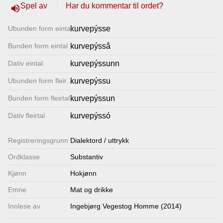
Spel av
Har du kommentar til ordet?
volume_up
Lenkjer
Ubunden form eintal
kurvepýsse
Kontakt
Bunden form eintal
kurvepýssâ
oss
Dativ eintal
kurvepýssunn
Ubunden form fleirtal
kurvepýssu
Bunden form fleirtal
kurvepýssun
Dativ fleirtal
kurvepýssó
Registrerings­grunn
Dialektord / uttrykk
Ordklasse
Substantiv
Kjønn
Hokjønn
Emne
Mat og drikke
Innlese av
Ingebjørg Vegestog Homme (2014)