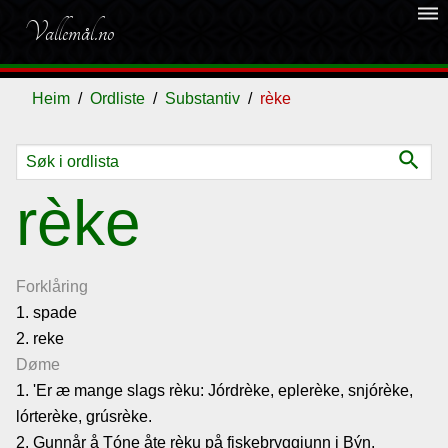
dehaze
Vallemål.no
Heim
Ordliste
Substantiv
rèke
search
Ordliste
rèke
Om
vallemålet
Forklåring
1. spade
2. reke
Gjestebok
Døme
1. 'Er æ mange slags rèku: Jórdrèke, eplerèke, snjórèke,
Nyhende
lórterèke, grúsrèke.
2. Gunnår å Tóne åte rèku på fiskebryggjunn i Býn.