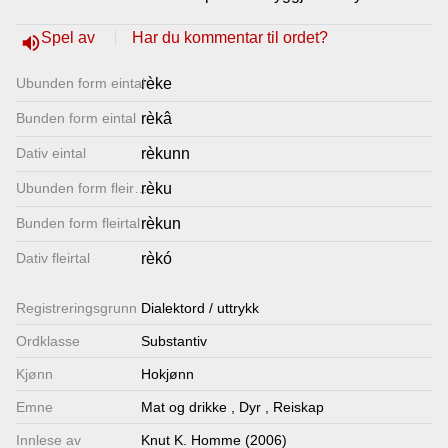
Lenkjer
Spel av
Har du kommentar til ordet?
volume_up
Ubunden form eintal
rèke
Kontakt
Bunden form eintal
rèkâ
oss
Dativ eintal
rèkunn
Ubunden form fleirtal
rèku
Bunden form fleirtal
rèkun
Dativ fleirtal
rèkó
Registrerings­grunn
Dialektord / uttrykk
Ordklasse
Substantiv
Kjønn
Hokjønn
Emne
Mat og drikke
,
Dyr
,
Reiskap
Innlese av
Knut K. Homme (2006)