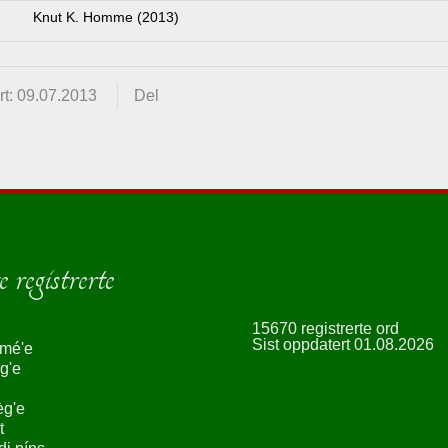
Knut K. Homme (2013)
t: 09.07.2013
Del
 registrerte
15670 registrerte ord
Sist oppdatert 01.08.2026
smé'e
g'e
èg'e
t