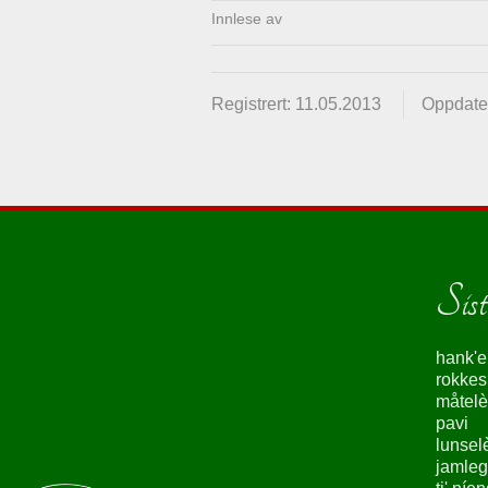
Innlese av
Registrert: 11.05.2013
Oppdater
Siste
hank'e
rokke
måtelè
pavi
lunsel
jamleg