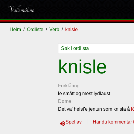
Vallemål.no
Heim
Ordliste
Verb
knisle
Ordliste
Om
Gjestebok
Nyhende
knisle
vallemålet
Forklåring
le smått og mest lydlaust
Døme
Det va' helst'e jentun som knisla å
l
Spel av
Har du kommentar ti
volume_up