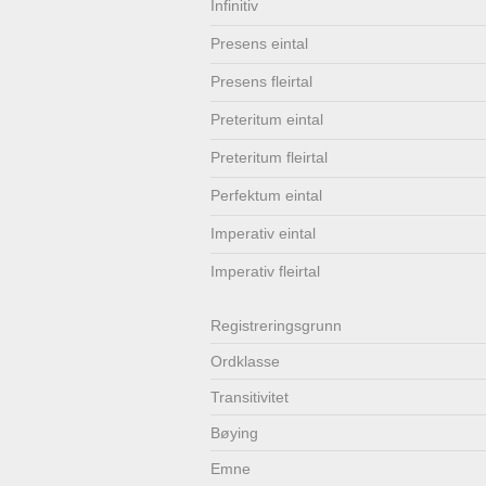
Infinitiv
Lenkjer
Kontakt
Presens eintal
oss
Presens fleirtal
Preteritum eintal
Preteritum fleirtal
Perfektum eintal
Imperativ eintal
Imperativ fleirtal
Registrerings­grunn
Ordklasse
Transitivitet
Bøying
Emne