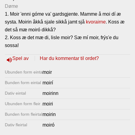
Døme
Lenkjer
1. Moir 'enni góme va' gardsgjente. Mamme å moi dí æ
systa. Moirin åkkå sjale sikkå jamt sjå
kvorairne
. Koss æ
Kontakt
det så mæ moiró dikkå?
2. Koss æ det mæ di, lisle moir? Sæ mí moir, frýs'e du
oss
sossa!
Spel av
Har du kommentar til ordet?
volume_up
Ubunden form eintal
moir
Bunden form eintal
moirí
Dativ eintal
moirinn
Ubunden form fleirtal
moiri
Bunden form fleirtal
moirin
Dativ fleirtal
moiró