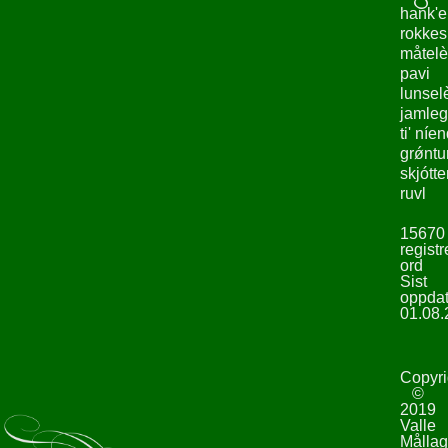
hank'e
rokke
måtelè
pavi
lunsel
jamleg
ti' níe
grǿntu
skjótte
ruvl
15670
registr
ord
Sist
oppdat
01.08.
Copyri
©
2019
Valle
Mållag