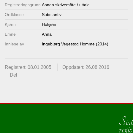
Registrerings­grunn
Annan skrivemåte / uttale
Ordklasse
Substantiv
Kjønn
Hokjønn
Emne
Anna
Innlese av
Ingebjørg Vegestog Homme (2014)
Registrert: 08.01.2005
Oppdatert: 26.08.2016
Del
Sist
regis