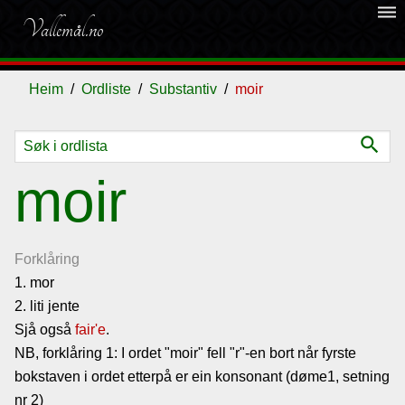
dehaze
Vallemål.no
Heim
Ordliste
Substantiv
moir
search
Ordliste
moir
Om
vallemålet
Forklåring
1. mor
2. liti jente
Gjestebok
Sjå også
fair'e
.
NB, forklåring 1: I ordet "moir" fell "r"-en bort når fyrste
Nyhende
bokstaven i ordet etterpå er ein konsonant (døme1, setning
nr 2)