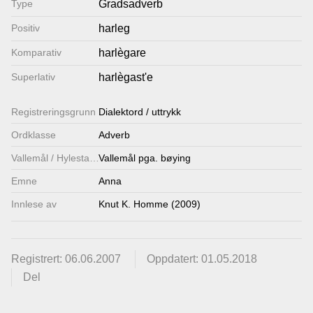
Type
Gradsadverb
Lenkjer
Positiv
harleg
Komparativ
harlègare
Kontakt
Superlativ
harlègast'e
oss
Registrerings­grunn
Dialektord / uttrykk
Ordklasse
Adverb
Vallemål / Hylestadmål
Vallemål pga. bøying
Emne
Anna
Innlese av
Knut K. Homme (2009)
Registrert: 06.06.2007
Oppdatert: 01.05.2018
Del