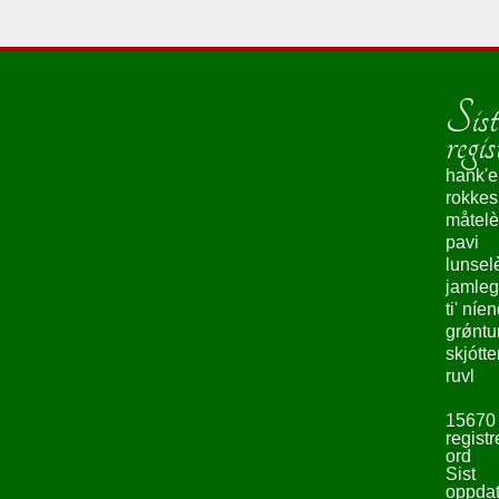
Sist
regis
hank'e
rokke
måtelè
pavi
lunsel
jamleg
ti' níe
grǿntu
skjótte
ruvl
15670
registr
ord
Sist
oppdat