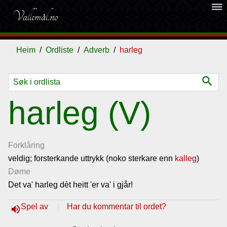
dehaze
Vallemål.no
Heim
Ordliste
Adverb
harleg
search
Ordliste
harleg (V)
Om
vallemålet
Forklåring
veldig; forsterkande uttrykk (noko sterkare enn
kalleg
)
Døme
Gjestebok
Det va' harleg dèt heitt 'er va' i gjår!
Nyhende
Spel av
Har du kommentar til ordet?
volume_up