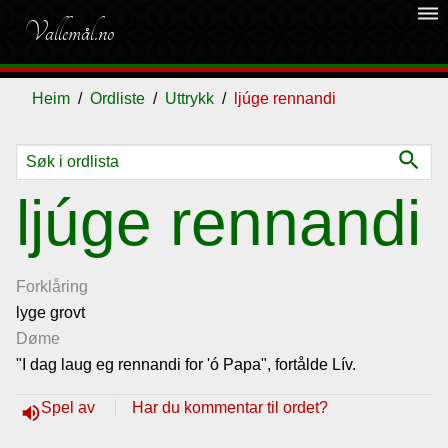
dehaze
Vallemål.no
Heim
Ordliste
Uttrykk
ljúge rennandi
search
Ordliste
ljúge rennandi
Om
vallemålet
Forklåring
lyge grovt
Døme
Gjestebok
"I dag laug eg rennandi for 'ó Papa", fortålde Lív.
Nyhende
Spel av
Har du kommentar til ordet?
volume_up