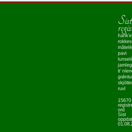
Sist
regis
hank'e
rokke
måtelè
pavi
lunsel
jamleg
ti' níe
grǿntu
skjótte
ruvl
15670
registr
ord
Sist
oppdat
01.08.