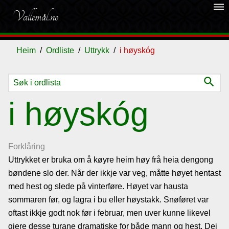
dehaze
Vallemål.no
Heim
Ordliste
Uttrykk
i høyskóg
search
Ordliste
i høyskóg
Om
vallemålet
Forklåring
Uttrykket er bruka om å køyre heim høy frå heia dengong
bøndene slo der. Når der ikkje var veg, måtte høyet hentast
Gjestebok
med hest og slede på vinterføre. Høyet var hausta
sommaren før, og lagra i bu eller høystakk. Snøføret var
Nyhende
oftast ikkje godt nok før i februar, men uver kunne likevel
gjere desse turane dramatiske for både mann og hest. Dei