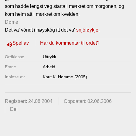
som hadde lengst veg starta i mørkret om morgonen, og
Lenkjer
kom heim att i mørkret om kvelden.
Døme
Kontakt
Det va' vóndt i høyskóg itt det va'
snjóføykje
.
oss
Spel av
Har du kommentar til ordet?
volume_up
Ordklasse
Uttrykk
Emne
Arbeid
Innlese av
Knut K. Homme (2005)
Registrert: 24.08.2004
Oppdatert: 02.06.2006
Del