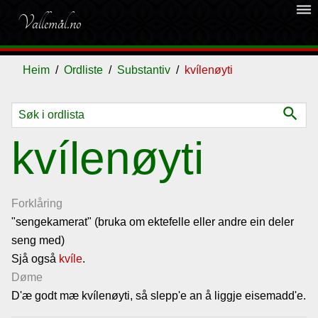
dehaze
Vallemål.no
Heim
Ordliste
Substantiv
kvílenøyti
search
Ordliste
kvílenøyti
Om
vallemålet
Forklåring
"sengekamerat" (bruka om ektefelle eller andre ein deler
seng med)
Gjestebok
Sjå også
kvíle
.
Døme
Nyhende
D'æ godt mæ kvílenøyti, så slepp'e an å liggje eisemadd'e.