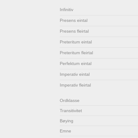
Lenkjer
Kontakt
Infinitiv
Presens eintal
oss
Presens fleirtal
Preteritum eintal
Preteritum fleirtal
Perfektum eintal
Imperativ eintal
Imperativ fleirtal
Ordklasse
Transitivitet
Bøying
Emne