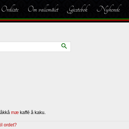
Ordliste
Om vallemålet
Gjestebok
Nyhende
search
e åkkå
mæ
kaffé å kaku.
l ordet?