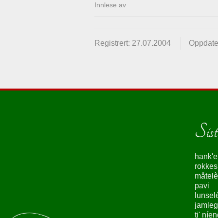
Innlese av
Registrert: 27.07.2004
Oppdate
Siste
hank'e
rokke
måtelè
pavi
lunsel
jamleg
ti' níe