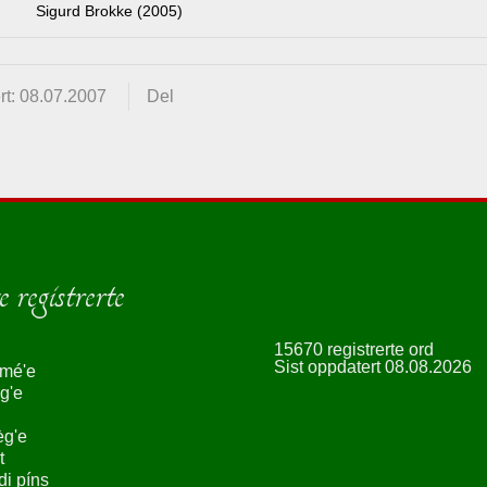
Sigurd Brokke (2005)
rt: 08.07.2007
Del
 registrerte
15670 registrerte ord
Sist oppdatert 08.08.2026
smé'e
g'e
èg'e
t
ndi píns