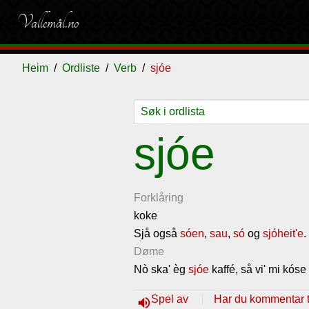
Vallemål.no
Heim
Ordliste
Verb
sjóe
Ordliste
Om
Gjestebok
Nyhende
sjóe
vallemålet
Forklåring
koke
Sjå også
sóen
,
sau
,
só
og
sjóheit'e
.
Døme
Nò ska' èg
sjóe
kaffé, så vi' mi kós
Spel av
Har du kommentar ti
volume_up