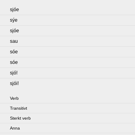
sjóe
sýe
sjóe
sau
sóe
sóe
sjó!
sjói!
Verb
Transitivt
Sterkt verb
Anna