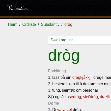
Vallemål.no
Heim
Ordliste
Substantiv
dròg
Ordliste
Om
Gjestebok
Nyhende
dròg
vallemålet
Forklåring
1. lass på ein
dragkjåkkji
; drege me
2. hestereiskap til å dra tømmer me
3. tung, seinfør; om personar
Sjå også
kasedròg
,
stei'dròg
,
drætti
Døme
1. Di
va'
a
fæl
dròg.