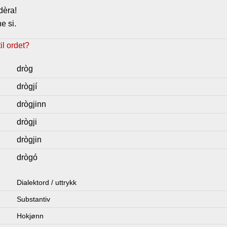
 dèra!
e si.
l ordet?
dròg
drògjí
drògjinn
drògji
drògjin
drògó
Dialektord / uttrykk
Substantiv
Hokjønn