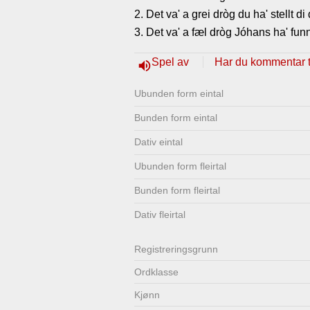
2. Det va' a grei dròg du ha' stellt di
Lenkjer
Kontakt
3. Det va' a fæl dròg Jóhans ha' funn
oss
Spel av
Har du kommentar ti
volume_up
Ubunden form eintal
Bunden form eintal
Dativ eintal
Ubunden form fleirtal
Bunden form fleirtal
Dativ fleirtal
Registrerings­grunn
Ordklasse
Kjønn