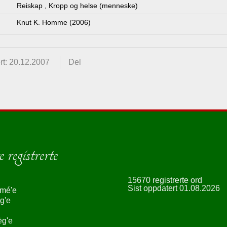
Reiskap
,
Kropp og helse (menneske)
Knut K. Homme (2006)
rt: 20.12.2007
Del
 registrerte
15670 registrerte ord
Sist oppdatert 01.08.2026
smé'e
g'e
èg'e