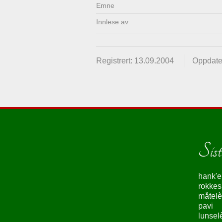
Emne
Innlese av
Registrert: 13.09.2004
Oppdate
Siste
hank'e
rokke
måtelè
pavi
lunsel