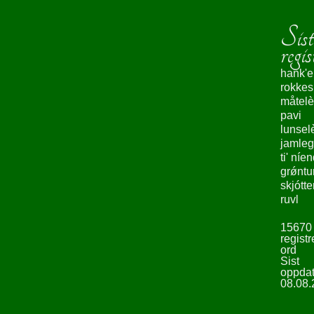
Sist
regis
hank'e
rokke
måtelè
pavi
lunsel
jamleg
ti' níe
grǿntu
skjótte
ruvl
15670
registr
ord
Sist
oppdat
08.08.