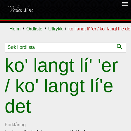
dehaze
Vallemål.no
Heim
Ordliste
Uttrykk
ko' langt lí' 'er / ko' langt lí'e de
search
Ordliste
ko' langt lí' 'er
Om
/ ko' langt lí'e
vallemålet
det
Gjestebok
Nyhende
Forklåring