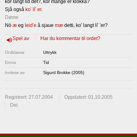
kor langt lid det?, kor mange er klokka?
Lenkjer
Sjå også
ko' lí' er
.
Døme
Nò
æ
eg
leid'e
å sjaue
mæ
detti, ko' langt lí' 'er?
Kontakt
oss
Spel av
Har du kommentar til ordet?
volume_up
Ordklasse
Uttrykk
Emne
Tid
Innlese av
Sigurd Brokke (2005)
Registrert: 27.07.2004
Oppdatert: 01.10.2005
Del