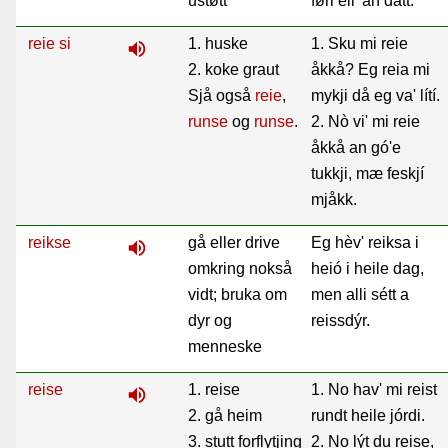
ustøtt
førr'ell 'an datt.
reie si
1. huske
1. Sku mi reie
volume_up
2. koke graut
åkkå? Eg reia mi
Sjå også
reie
,
mykji då eg va' lítí.
runse
og
runse
.
2. Nò vi' mi reie
åkkå an gó'e
tukkji, mæ feskjí
mjåkk.
reikse
gå eller drive
Eg hèv' reiksa i
volume_up
omkring nokså
heió i heile dag,
vidt; bruka om
men alli sétt a
dyr og
reissdýr.
menneske
reise
1. reise
1. No hav' mi reist
volume_up
2. gå heim
rundt heile jórdi.
3. stutt forflytjing
2. No lýt du reise,