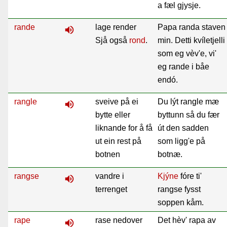
a fæl gjysje.
rande
lage render
Papa randa staven
volume_up
Sjå også
rond
.
min. Detti kvíletjelli
som eg vèv'e, vi'
eg rande i båe
endó.
rangle
sveive på ei
Du lýt rangle mæ
volume_up
bytte eller
byttunn så du fær
liknande for å få
út den sadden
ut ein rest på
som ligg'e på
botnen
botnæ.
rangse
vandre i
Kjýne
fóre ti'
volume_up
terrenget
rangse fysst
soppen kåm.
rape
rase nedover
Det hèv' rapa av
volume_up