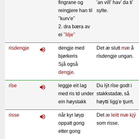
fingrane og
'an vill' hav' da ti'
reingjere han til
sylte.
"kurv'e"
2. dra bæra av
ei
"lilje"
risdengje
dengje med
Det æ slutt
mæ
å
volume_up
bjørkeris
rísdengje ungan.
Sjå også
dengje
.
ríse
leggje eit lag
Du lýt ríse godt i
volume_up
med ris td under
stakkstadæ, så
ein høystakk
høytti ligg'e tjurrt.
risse
når kyr løyp
Det
æ
leitt
mæ
kjý
volume_up
oppatt gong
som risse.
etter gong