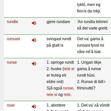
lykló, men eg
finn'e da inkji.
rundle
gjere rundare
'An rundla tréimni
volume_up
så det varte greitt.
runsast
svingast rundt
Det va' gama å
volume_up
på glatt is
runsast fysst mi
våre né'å ísæ.
runse
1. springe rundt
1. Ungan tikje
volume_up
2. huske (
reie si
gama å runse
er truleg eit
rundt húsí.
eldre ord)
2. Runse di tídt i
Sjå også
runse
,
fríminuttó?
reie si
og
reie
.
ruse
1. abortere
1. Det va' så vóndt
volume_up