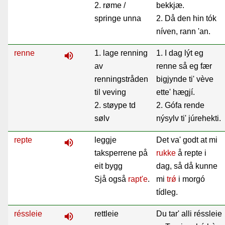
2. røme /
bekkjæ.
springe unna
2. Då den hin tók
níven, rann 'an.
renne
1. lage renning
1. I dag lýt eg
volume_up
av
renne så eg fær
renningstråden
bigjynde ti' vève
til veving
ette' hægjí.
2. støype td
2. Gófa rende
sølv
nýsylv ti' júrehekti.
repte
leggje
Det va' godt at mi
volume_up
taksperrene på
rukke
å repte i
eit bygg
dag, så då kunne
Sjå også
rapt'e
.
mi
trǿ
i morgó
tídleg.
réssleie
rettleie
Du tar' alli réssleie
volume_up