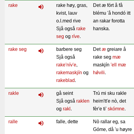
rake
rake høy, gras,
Det æ fórt å få
volume_up
kvist, lauv
blému 'å hondó itt
o.l.med rive
an rakar forotta
Sjå også
rake
hanska.
seg
og
ríve
.
rake seg
barbere seg
Det
æ
greiare å
volume_up
Sjå også
rake seg
mæ
rake'nív'e
,
maskjín
'ell
mæ
rakemaskjín
og
hǿvili
.
rakeblad
.
rakle
gå seint
Trú mi sku rakle
volume_up
Sjå også
raklen
heim'tt'e nò, det
og
rakl
.
fèr'e ti'
skómne
.
ralle
falle, dette
Nò rallar eg, sa
volume_up
Góme, då 'u høyre