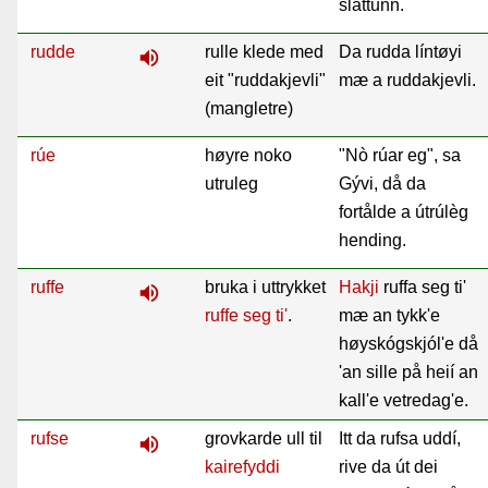
slåttunn.
rudde
rulle klede med
Da rudda líntøyi
volume_up
eit "ruddakjevli"
mæ a ruddakjevli.
(mangletre)
rúe
høyre noko
"Nò rúar eg", sa
utruleg
Gývi, då da
fortålde a útrúlèg
hending.
ruffe
bruka i uttrykket
Hakji
ruffa seg ti'
volume_up
ruffe seg ti'
.
mæ an tykk'e
høyskógskjól'e då
'an sille på heií an
kall'e vetredag'e.
rufse
grovkarde ull til
Itt da rufsa uddí,
volume_up
kairefyddi
rive da út dei