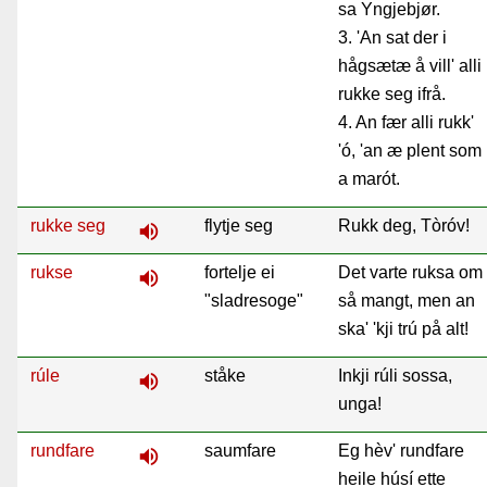
sa Yngjebjør.
3. 'An sat der i
hågsætæ å vill' alli
rukke seg ifrå.
4. An fær alli rukk'
'ó, 'an æ plent som
a marót.
rukke seg
flytje seg
Rukk deg, Tòróv!
volume_up
rukse
fortelje ei
Det varte ruksa om
volume_up
"sladresoge"
så mangt, men an
ska' 'kji trú på alt!
rúle
ståke
Inkji rúli sossa,
volume_up
unga!
rundfare
saumfare
Eg hèv' rundfare
volume_up
heile húsí ette