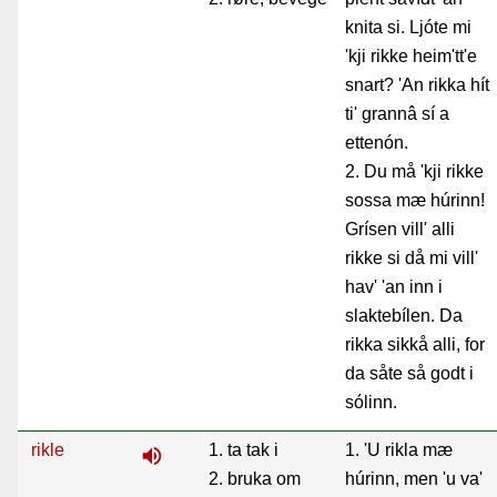
knita si. Ljóte mi
'kji rikke heim'tt'e
snart? 'An rikka hít
ti' grannâ sí a
ettenón.
2. Du må 'kji rikke
sossa mæ húrinn!
Grísen vill' alli
rikke si då mi vill'
hav' 'an inn i
slaktebílen. Da
rikka sikkå alli, for
da såte så godt i
sólinn.
rikle
1. ta tak i
1. 'U rikla mæ
volume_up
2. bruka om
húrinn, men 'u va'