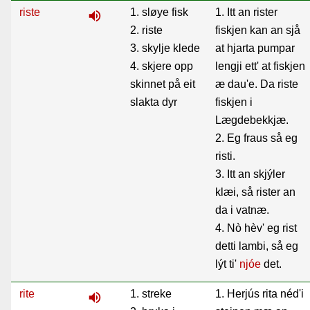
riste
1. sløye fisk
1. Itt an rister
volume_up
2. riste
fiskjen kan an sjå
3. skylje klede
at hjarta pumpar
4. skjere opp
lengji ett' at fiskjen
skinnet på eit
æ dau'e. Da riste
slakta dyr
fiskjen i
Lægdebekkjæ.
2. Eg fraus så eg
risti.
3. Itt an skjýler
klæi, så rister an
da i vatnæ.
4. Nò hèv' eg rist
detti lambi, så eg
lýt ti'
njóe
det.
rite
1. streke
1. Herjús rita néd'i
volume_up