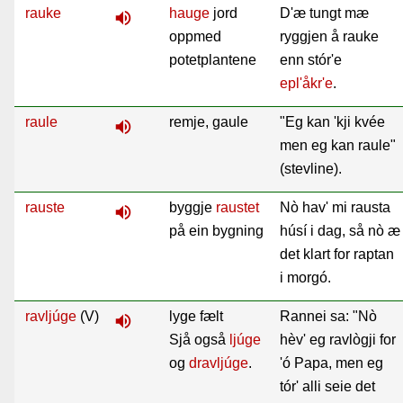
rauke
hauge
jord
D'æ tungt mæ
volume_up
oppmed
ryggjen å rauke
potetplantene
enn stór'e
epl'åkr'e
.
raule
remje, gaule
"Eg kan 'kji kvée
volume_up
men eg kan raule"
(stevline).
rauste
byggje
raustet
Nò hav' mi rausta
volume_up
på ein bygning
húsí i dag, så nò æ
det klart for raptan
i morgó.
ravljúge
(V)
lyge fælt
Rannei sa: "Nò
volume_up
Sjå også
ljúge
hèv' eg ravlògji for
og
dravljúge
.
'ó Papa, men eg
tór' alli seie det