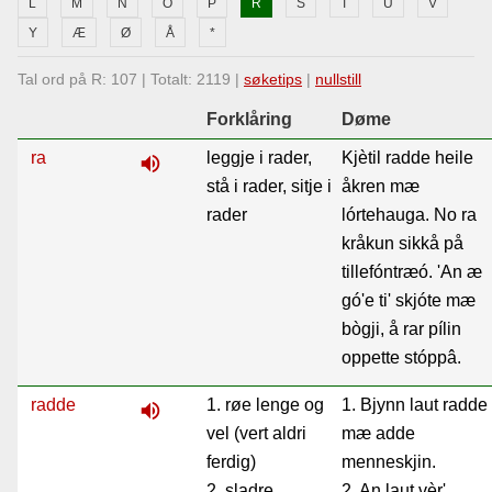
L
M
N
O
P
R
S
T
U
V
Lenkjer
Y
Æ
Ø
Å
*
Tal ord på R: 107 | Totalt: 2119 |
søketips
|
nullstill
Kontakt
Forklåring
Døme
oss
ra
leggje i rader,
Kjètil radde heile
volume_up
stå i rader, sitje i
åkren mæ
rader
lórtehauga. No ra
kråkun sikkå på
tillefóntræó. 'An æ
gó'e ti' skjóte mæ
bògji, å rar pílin
oppette stóppâ.
radde
1. røe lenge og
1. Bjynn laut radde
volume_up
vel (vert aldri
mæ adde
ferdig)
menneskjin.
2. sladre
2. An laut vèr'