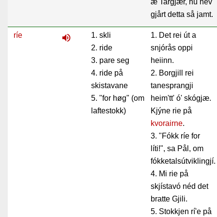
æ Targjær, hú hèv
gjårt detta så jamt.
ríe
1. skli
1. Det rei út a
volume_up
2. ride
snjórås oppi
3. pare seg
heiinn.
4. ride på
2. Borgjill rei
skistavane
tanesprangji
5. "for høg" (om
heim'tt' ó' skógjæ.
laftestokk)
Kjýne rie på
kvorairne
.
3. "Fókk ríe for
líti!", sa Pål, om
fókketalsútviklingjí.
4. Mi rie på
skjístavó néd det
bratte Gjili.
5. Stokkjen rí'e på