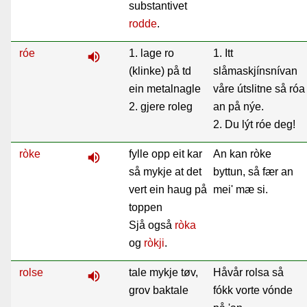
substantivet
rodde
.
róe
1. lage ro
1. Itt
volume_up
(klinke) på td
slåmaskjínsnívan
ein metalnagle
våre útslitne så róa
2. gjere roleg
an på nýe.
2. Du lýt róe deg!
ròke
fylle opp eit kar
An kan ròke
volume_up
så mykje at det
byttun, så fær an
vert ein haug på
mei' mæ si.
toppen
Sjå også
ròka
og
ròkji
.
rolse
tale mykje tøv,
Håvår rolsa så
volume_up
grov baktale
fókk vorte vónde