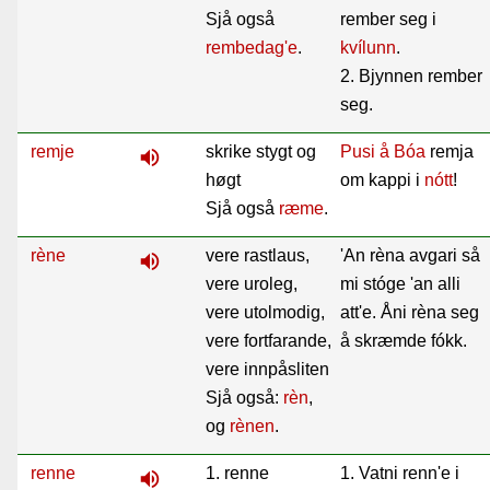
Sjå også
rember seg i
rembedag'e
.
kvílunn
.
2. Bjynnen rember
seg.
remje
skrike stygt og
Pusi
å
Bóa
remja
volume_up
høgt
om kappi i
nótt
!
Sjå også
ræme
.
rène
vere rastlaus,
'An rèna avgari så
volume_up
vere uroleg,
mi stóge 'an alli
vere utolmodig,
att'e. Åni rèna seg
vere fortfarande,
å skræmde fókk.
vere innpåsliten
Sjå også:
rèn
,
og
rènen
.
renne
1. renne
1. Vatni renn'e i
volume_up