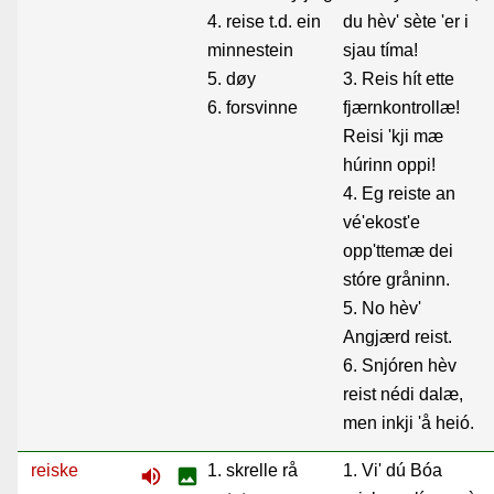
4. reise t.d. ein
du hèv' sète 'er i
minnestein
sjau tíma!
5. døy
3. Reis hít ette
6. forsvinne
fjærnkontrollæ!
Reisi 'kji mæ
húrinn oppi!
4. Eg reiste an
vé'ekost'e
opp'ttemæ dei
stóre gråninn.
5. No hèv'
Angjærd reist.
6. Snjóren hèv
reist nédi dalæ,
men inkji 'å heió.
reiske
1. skrelle rå
1. Vi' dú Bóa
volume_up
image