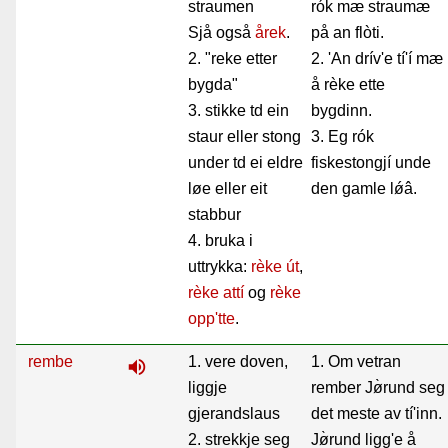
straumen
rók mæ straumæ
Sjå også
årek
.
på an flòti.
2. "reke etter
2. 'An drív'e tí'í mæ
bygda"
å rèke ette
3. stikke td ein
bygdinn.
staur eller stong
3. Eg rók
under td ei eldre
fiskestongjí unde
løe eller eit
den gamle lǿâ.
stabbur
4. bruka i
uttrykka:
rèke út
,
rèke attí
og
rèke
opp'tte
.
rembe
1. vere doven,
1. Om vetran
volume_up
liggje
rember Jø̀rund seg
gjerandslaus
det meste av tí'inn.
2. strekkje seg
Jø̀rund ligg'e å