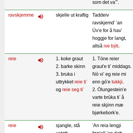
som det va'".
ravskjemme
skjelle ut kraftig
Taddeiv
volume_up
ravskjemd' 'an
Úv'e for å hav'
hoggje for langt,
altså
ive
býti
.
reie
1. koke graut
1. Tóne reier
volume_up
2. barke skinn
graut'e ti' middags.
3. bruka i
Nò vi' eg reie mi
uttrykket
reie ti'
enn gó'e
tukkji
.
og
reie seg ti'
2. Òlungestein'e
varte brúka ti' å
reie skjinn mæ
bjørkebork'e.
reie
sjangle, stå
'An reia lengji
volume_up