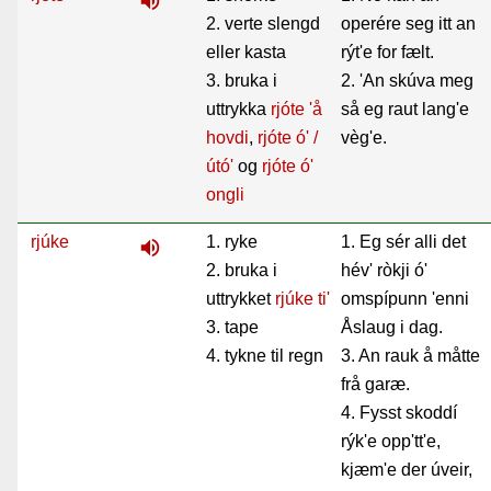
volume_up
2. verte slengd
operére seg itt an
eller kasta
rýt'e for fælt.
3. bruka i
2. 'An skúva meg
uttrykka
rjóte 'å
så eg raut lang'e
hovdi
,
rjóte ó' /
vèg'e.
útó'
og
rjóte ó'
ongli
rjúke
1. ryke
1. Eg sér alli det
volume_up
2. bruka i
hév' ròkji ó'
uttrykket
rjúke ti'
omspípunn 'enni
3. tape
Åslaug i dag.
4. tykne til regn
3. An rauk å måtte
frå garæ.
4. Fysst skoddí
rýk'e opp'tt'e,
kjæm'e der úveir,