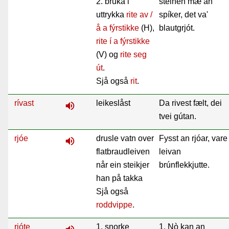
2. bruka i
steinen mæ an
uttrykka
rite av /
spíker, det va'
å a fýrstikke
(H),
blautgrjót.
rite í a fýrstikke
(V) og
rite seg
út
.
Sjå også
rit
.
rívast
leikeslåst
Da rivest fælt, dei
volume_up
tvei gútan.
rjóe
drusle vatn over
Fysst an rjóar, vare
volume_up
flatbraudleiven
leivan
når ein steikjer
brúnflekkjutte.
han på takka
Sjå også
roddvippe
.
rjóte
1. snorke
1. Nò kan an