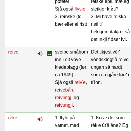
poteter
reiske eplí, mæ èg
Sjå også
flysje
.
steikjer kjø̀ti?
2. reinske (td
2. Mi have reiska
bær eller ei rist)
ristí ti'
bekkjeinntakjæ, så
det inkji flǿser ivi.
reive
sveipe småborn
Det tikjest vèr'
volume_up
image
inn i eit vove
vóndsklegt å reive
kledeplagg (før
ungan så hardt
ca 1945)
som da gjåre førr' i
Sjå også
reiv'e
,
tí'inn.
reivebån
,
reivlingji
og
reivungji
.
rèke
1. flyte på
1. Ko æ det som
volume_up
vatnet, med
rèk'e út'å åne? Eg