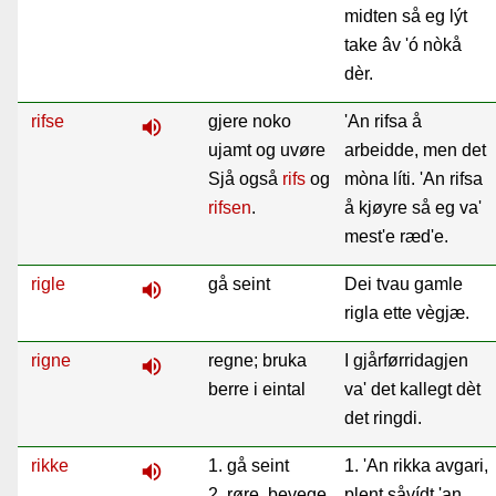
midten så eg lýt
take âv 'ó nòkå
dèr.
rifse
gjere noko
'An rifsa å
volume_up
ujamt og uvøre
arbeidde, men det
Sjå også
rifs
og
mòna líti. 'An rifsa
rifsen
.
å kjøyre så eg va'
mest'e ræd'e.
rigle
gå seint
Dei tvau gamle
volume_up
rigla ette vègjæ.
rigne
regne; bruka
I gjårførridagjen
volume_up
berre i eintal
va' det kallegt dèt
det ringdi.
rikke
1. gå seint
1. 'An rikka avgari,
volume_up
2. røre, bevege
plent såvídt 'an