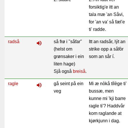
forsiktig'e itt an
tala mæ 'an Såvi,
for 'an va' så fæl'e
ti' radde.
radså
så frø i "såfar"
Itt an radsår, lýt an
volume_up
(helst om
strike opp a såfòr
grønsaker i ein
som an sår í.
liten hage)
Sjå også
breiså
.
ragle
gå seint på ein
Mi æ nòkå tílège ti'
volume_up
veg
bussæ, men
kunne mi 'kji barre
ragle ti'?
Haddvår
kom raglande at
kjørkjunn i dag.