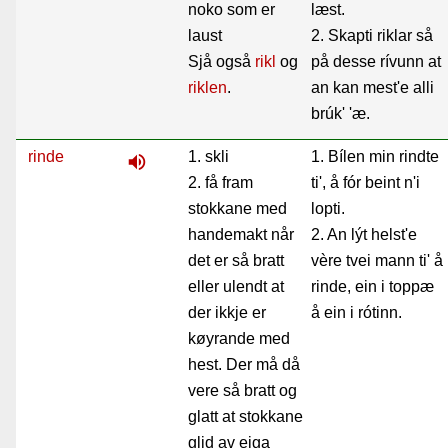
noko som er
læst.
laust
2. Skapti riklar så
Sjå også
rikl
og
på desse rívunn at
riklen
.
an kan mest'e alli
brúk' 'æ.
rinde
1. skli
1. Bílen min rindte
volume_up
2. få fram
ti', å fór beint n'i
stokkane med
lopti.
handemakt når
2. An lýt helst'e
det er så bratt
vère tvei mann ti' å
eller ulendt at
rinde, ein i toppæ
der ikkje er
å ein i rótinn.
køyrande med
hest. Der må då
vere så bratt og
glatt at stokkane
glid av eiga