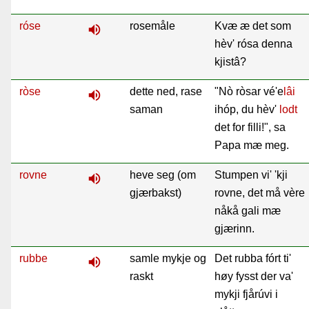
róse
rosemåle
Kvæ æ det som
volume_up
hèv' rósa denna
kjistâ?
ròse
dette ned, rase
"Nò ròsar vé'e
lâi
volume_up
saman
ihóp, du hèv'
lodt
det for filli!", sa
Papa mæ meg.
rovne
heve seg (om
Stumpen vi' 'kji
volume_up
gjærbakst)
rovne, det må vère
nåkå gali mæ
gjærinn.
rubbe
samle mykje og
Det rubba fórt ti'
volume_up
raskt
høy fysst der va'
mykji fjårúvi i