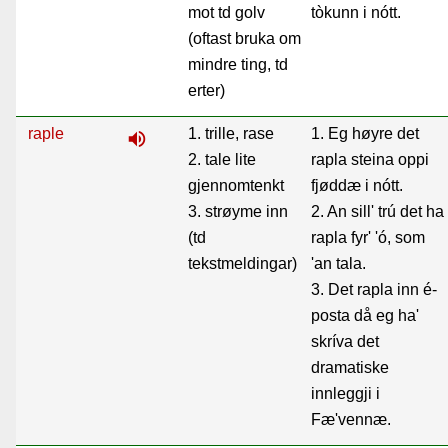
mot td golv
tòkunn i nótt.
(oftast bruka om
mindre ting, td
erter)
raple
1. trille, rase
1. Eg høyre det
volume_up
2. tale lite
rapla steina oppi
gjennomtenkt
fjøddæ i nótt.
3. strøyme inn
2. An sill' trú det ha
(td
rapla fyr' 'ó, som
tekstmeldingar)
'an tala.
3. Det rapla inn é-
posta då eg ha'
skríva det
dramatiske
innleggji i
Fæ'vennæ.