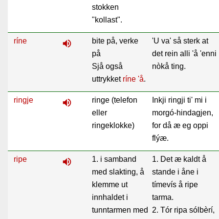
stokken
"kollast".
ríne
bite på, verke
'U va' så sterk at
volume_up
på
det rein alli 'å 'enni
Sjå også
nòkå ting.
uttrykket
ríne 'å
.
ringje
ringe (telefon
Inkji ringji ti' mi i
volume_up
eller
morgó-hindagjen,
ringeklokke)
for då æ eg oppi
flýæ.
ripe
1. i samband
1. Det æ kaldt å
volume_up
med slakting, å
stande i åne i
klemme ut
tímevís å ripe
innhaldet i
tarma.
tunntarmen med
2. Tór ripa sólbèrí,