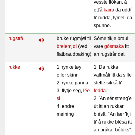
vesste flókan, å
ett'å
kaira
da uddí
ti' rudda, fyrr'ell da
spunne.
rugstrå
bruke rugmjøl til
Sòme tikje braui
volume_up
breiemj
ø̀l
(ved
vare
gósmaka
itt
flatbraudbaking)
an rugstrår det.
rukke
1. rynke tøy
1. Da rukka
volume_up
eller skinn
vallmåli itt da sille
2. rynke panna
stelle sikkå ti'
3. flytje seg,
lée
fedda
.
si
2. 'An sér streng'e
4. endre
út itt an rukkar
meining
blèsâ. "An fær 'kji
ti' å rukke blèsâ itt
an brúkar bótoks",