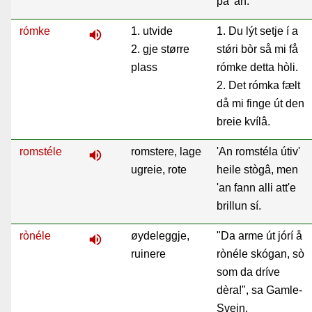
på 'an.
rómke
1. utvide
1. Du lýt setje í a
volume_up
2. gje større
st
ǿri bòr så mi få
plass
rómke detta hòli.
2. Det rómka fælt
då mi finge út den
breie kvílâ.
romstéle
romstere, lage
'An romstéla útiv'
volume_up
ugreie, rote
heile stògâ, men
'an fann alli att'e
brillun sí.
rònéle
øydeleggje,
"Da arme út jórí å
volume_up
ruinere
rònéle skógan, sò
som da dríve
dèra!", sa Gamle-
Svein.