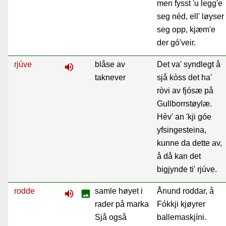
men fysst 'u legg'e
seg néd, ell' løyser
seg opp, kjæm'e
der gó'veir.
rjúve
blåse av
Det va' syndlegt å
volume_up
taknever
sjå kòss det ha'
ròvi av fjósæ på
Gullborrstøylæ.
Hèv' an 'kji góe
yfsingesteina,
kunne da dette av,
å då kan det
bigjynde ti' rjúve.
rodde
samle høyet i
Ånund roddar, å
volume_up
image
rader på marka
Fókkji kjøyrer
Sjå også
ballemaskjíni.