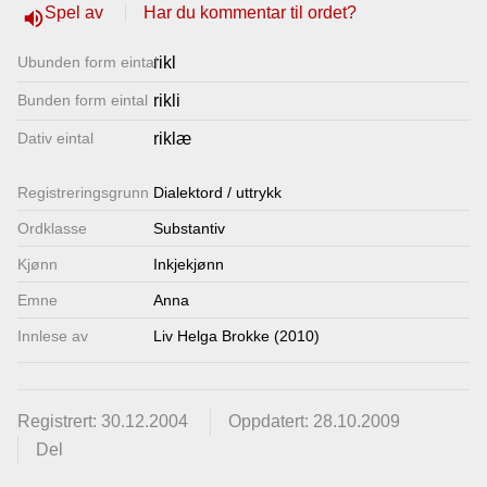
Spel av
Har du kommentar til ordet?
volume_up
Lenkjer
Ubunden form eintal
rikl
Kontakt
Bunden form eintal
rikli
oss
Dativ eintal
riklæ
Registrerings­grunn
Dialektord / uttrykk
Ordklasse
Substantiv
Kjønn
Inkjekjønn
Emne
Anna
Innlese av
Liv Helga Brokke (2010)
Registrert: 30.12.2004
Oppdatert: 28.10.2009
Del