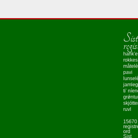
Sist
regis
hank'e
rokke
måtelè
pavi
lunsel
jamleg
ti' níe
grǿntu
skjótte
ruvl
15670
registr
ord
Sist