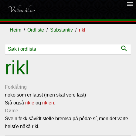
dehaze
Vallemål.no
Heim
Ordliste
Substantiv
rikl
search
Ordliste
rikl
Om
vallemålet
Forklåring
noko som er laust (men skal vere fast)
Sjå også
Gjestebok
rikle
og
riklen
.
Døme
Svein fekk såvídt stelle bremsa på pédæ sí, men det varte
Nyhende
helst'e nåkå rikl.