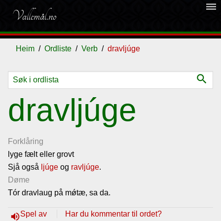
dehaze
Vallemål.no
Heim
Ordliste
Verb
dravljúge
search
Ordliste
dravljúge
Om
vallemålet
Forklåring
lyge fælt eller grovt
Sjå også
Gjestebok
ljúge
og
ravljúge
.
Døme
Tór dravlaug på m
ǿtæ, sa da.
Nyhende
Spel av
Har du kommentar til ordet?
volume_up