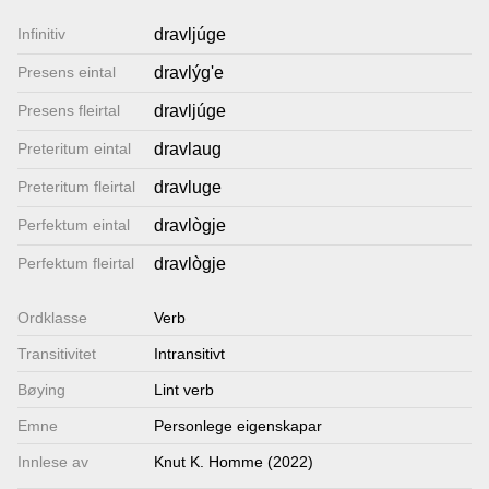
Lenkjer
Infinitiv
dravljúge
Presens eintal
dravlýg'e
Kontakt
Presens fleirtal
dravljúge
oss
Preteritum eintal
dravlaug
Preteritum fleirtal
dravluge
Perfektum eintal
dravlògje
Perfektum fleirtal
dravlògje
Ordklasse
Verb
Transitivitet
Intransitivt
Bøying
Lint verb
Emne
Personlege eigenskapar
Innlese av
Knut K. Homme (2022)