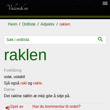
dehaze
Vallemål.no
Heim
Ordliste
Adjektiv
raklen
search
Ordliste
raklen
Om
vallemålet
Forklåring
ustø, ustabil
Sjå også
Gjestebok
rakl
og
rakle
.
Døme
Dei raklne stǿlin æ inkji góe å sitje på.
Nyhende
Spel av
Har du kommentar til ordet?
volume_up