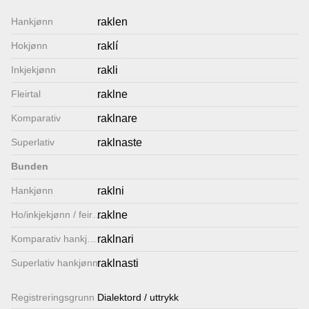
Lenkjer
Hankjønn
raklen
Hokjønn
raklí
Kontakt
Inkjekjønn
rakli
oss
Fleirtal
raklne
Komparativ
raklnare
Superlativ
raklnaste
Bunden
Hankjønn
raklni
Ho/inkjekjønn / feirtal
raklne
Komparativ hankjønn
raklnari
Superlativ hankjønn
raklnasti
Registrerings­grunn
Dialektord / uttrykk