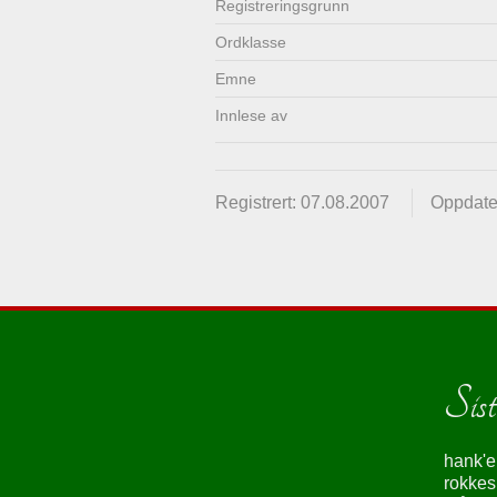
Registrerings­grunn
Lenkjer
Kontakt
Ordklasse
oss
Emne
Innlese av
Registrert: 07.08.2007
Oppdate
Siste
hank'e
rokke