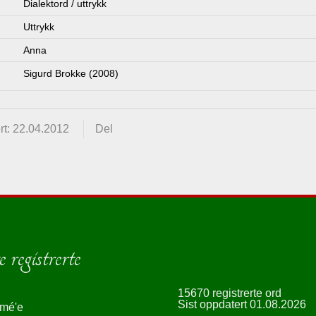
Dialektord / uttrykk
Uttrykk
Anna
Sigurd Brokke (2008)
rt: 22.04.2012
Del
 registrerte
15670 registrerte ord
Sist oppdatert 01.08.2026
smé'e