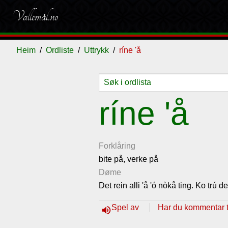
Vallemål.no
Heim
Ordliste
Uttrykk
ríne 'å
Ordliste
Om
Gjestebok
Nyhende
ríne 'å
vallemålet
Forklåring
bite på, verke på
Døme
Det rein alli 'å 'ó nòkå ting. Ko trú det
Spel av
Har du kommentar ti
volume_up