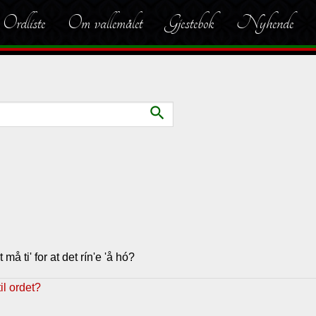
Ordliste
Om vallemålet
Gjestebok
Nyhende
search
 må ti' for at det rín'e 'å hó?
l ordet?