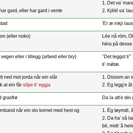
1. Det va' man
har gard, eller har gard i vente
2. Kjètil va' lau
stad
'Er æ inkji lau
on (eller noko)
Lée nå róm, Òlâ
hèra på dess
egen eller i tillegg (arbeid eller bry)
"Det leggst ti'
ti' mǿtæ.
ett ned mot jorda når ein slår
1. Dissom an in
k at ein får
slípe ti' eggja
2. Eg legg'e ât 
d grasfrø
Da la att'e dei 
ornband når ein slo kornet med hest og
1. Èg tøymdi, 
2. Da ha' så la
bil, midt 'å hei