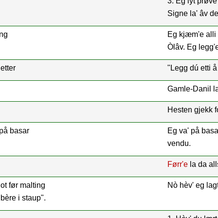
3. Eg lýt pr
ǿve
Signe la' âv d
ing
Eg kjæm'e alli 
Òlâv. Eg legg'e 
etter
"Legg dú etti 
Gamle-Danil la' 
Hesten gjekk fo
 på basar
Eg va' på basar
vendu.
Førr'e
la da all
lot før malting
Nò hèv' eg lagt
ère i staup".