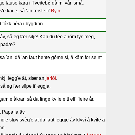
ge lause kara i Tveitebǿ då mi vår' små.
s'e kar'e, så 'an reiste ti'
By'n
.
st fókk hèra i bygdinn.
v, så eg fær sitje! Kan du lée a róm fyr' meg,
e padæ?
" sa 'an, då 'an laut hente góme sí, å kåm for seint
kji legg'e ât, slær an
jarlói
.
så eg fær slípe ti' eggja.
gamle åkran så da finge kvíle eitt ell' fleire år.
å Papa la âv.
ng'e støylsvèg'e at da laut leggje âv klyví å kvíle a
inn.