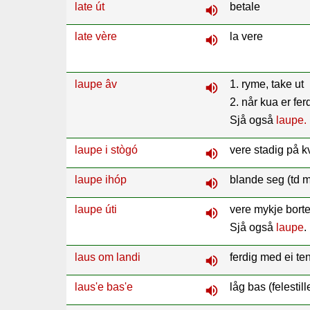
late út
betale
volume_up
late vère
la vere
volume_up
laupe âv
1. ryme, take ut
volume_up
2. når kua er fe
Sjå også
laupe.
laupe i stògó
vere stadig på k
volume_up
laupe ihóp
blande seg (td m
volume_up
laupe úti
vere mykje borte 
volume_up
Sjå også
laupe
.
laus om landi
ferdig med ei ten
volume_up
laus'e bas'e
låg bas (felesti
volume_up