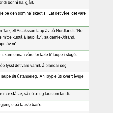
for di bonní ha' gjårt.
hjelpe den som ha' skadt si. Lat det vère, det vare
 Tarkjell Aslaksson laup âv på Nordlandi. "No
eim'tt'e kuptâ å laup' âv", sa gamle-Jórånd.
aupe âv nò.
mt karmennan våre for fæle ti' laupe i stògó.
hóp fysst det vare varmt, å blandar seg.
te laupe úti ústanseleg. 'An løyp'e úti kverrt èvige
e mæ slåttæ, så nò æ eg laus om landi.
gjeng'e på laus'e bas'e.