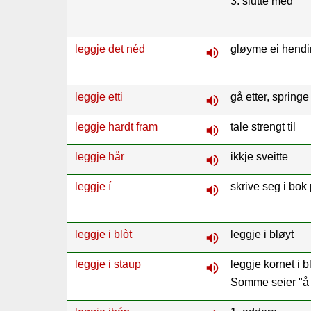
3. slutte med
leggje det néd
gløyme ei hend
volume_up
leggje etti
gå etter, springe 
volume_up
leggje hardt fram
tale strengt til
volume_up
leggje hår
ikkje sveitte
volume_up
leggje í
skrive seg i bok
volume_up
leggje i blòt
leggje i bløyt
volume_up
leggje i staup
leggje kornet i b
volume_up
Somme seier "å b