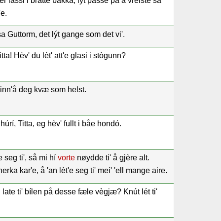
 lassi i bratte bakka, lýt passe på å vreiste så
'e.
 sa Guttorm, det lýt gange som det vi'.
Titta! Hèv' du lèt' att'e glasi i stògunn?
e inn'å deg kvæ som helst.
húrí, Titta, eg hèv' fullt i båe hondó.
te seg ti', så mi hí
vorte
nøydde ti' å gjère alt.
rka kar'e, å 'an lèt'e seg ti' mei' 'ell mange aire.
 late ti' bílen på desse fæle vègjæ? Knút lét ti'