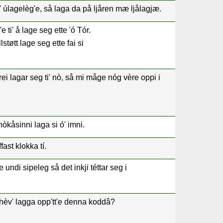
' úlagelèg'e, så laga da på ljåren mæ ljålagjæ.
e ti' å lage seg ette 'ó Tór.
støtt lage seg ette fai si
ei lagar seg ti' nò, så mi måge nóg vère oppi i
 nòkåsinni laga si ó' imni.
ffast klokka tí.
e undi sipeleg så det inkji téttar seg i
hèv' lagga opp'tt'e denna koddâ?