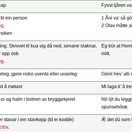
kap
Fysst ljåren va
til ein person
1 Åni va' så gó'
eg
.
2 Olav måtte all
 noken
g. Skrovet til kua sig då ned, senane slaknar,
Eg trúr at Homr
r opp osb
nótt.
eg
.
rleg, gjere noko uventa eller uvanleg
Gònil hèv' alli
td å møtast
Mi laga ti' å tre
 or og halm i botnen av bryggjekjeret
Nò lýt du leggj
spunsehòlæ.
er stavar i ein stavkopp (td ei kodde)
Æ det dú som 
'tt'e
.