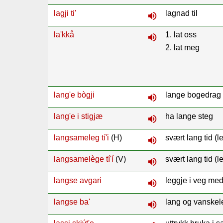
lagji ti'
lagnad til
volume_up
la'kkå
1. lat oss
volume_up
2. lat meg
lang'e bògji
lange bogedrag (
volume_up
lang'e i stigjæ
ha lange steg
volume_up
langsameleg tí'i
(H)
svært lang tid (
volume_up
langsamelège tí'í
(V)
svært lang tid (
volume_up
langse avgari
leggje i veg med
volume_up
langse ba'
lang og vanske
volume_up