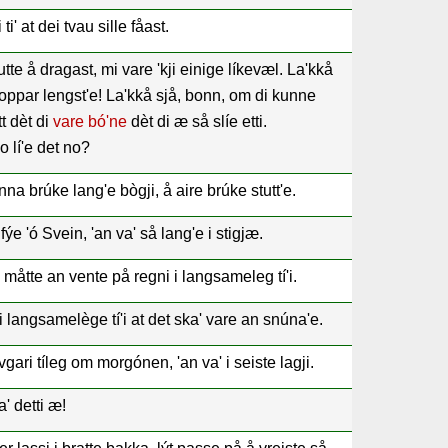
i ti' at dei tvau sille fåast.
utte å dragast, mi vare 'kji einige líkevæl. La'kkå
ppar lengst'e! La'kkå sjå, bonn, om di kunne
tt dèt di
vare bó'ne
dèt di æ så slíe etti.
o lí'e det no?
a brúke lang'e bògji, å aire brúke stutt'e.
fýe 'ó Svein, 'an va' så lang'e i stigjæ.
åtte an vente på regni i langsameleg tí'i.
 langsamelège tí'i at det ska' vare an snúna'e.
gari tíleg om morgónen, 'an va' i seiste lagji.
' detti æ!