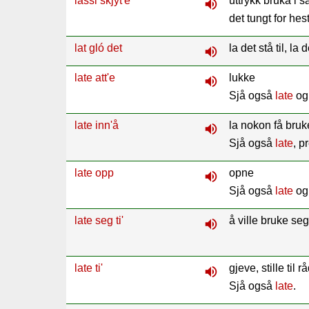
lassi skjýt'e
uttrykk bruka i 
volume_up
det tungt for hes
lat gló det
la det stå til, la
volume_up
late att'e
lukke
volume_up
Sjå også
late
o
late inn'å
la nokon få bruk
volume_up
Sjå også
late
, p
late opp
opne
volume_up
Sjå også
late
o
late seg ti'
å ville bruke seg
volume_up
late ti'
gjeve, stille til 
volume_up
Sjå også
late
.