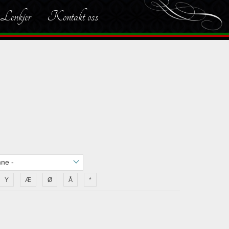
Lenkjer
Kontakt oss
Y
Æ
Ø
Å
*