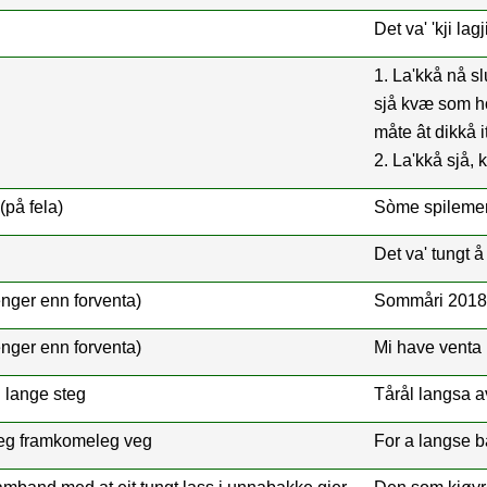
Det va' 'kji lagj
1. La'kkå nå sl
sjå kvæ som ho
måte ât dikkå i
2. La'kkå sjå, k
på fela)
Sòme spilemenn
Det va' tungt å 
lenger enn forventa)
Sommåri 2018 m
lenger enn forventa)
Mi have venta i
 lange steg
Tårål langsa av
leg framkomeleg veg
For a langse ba