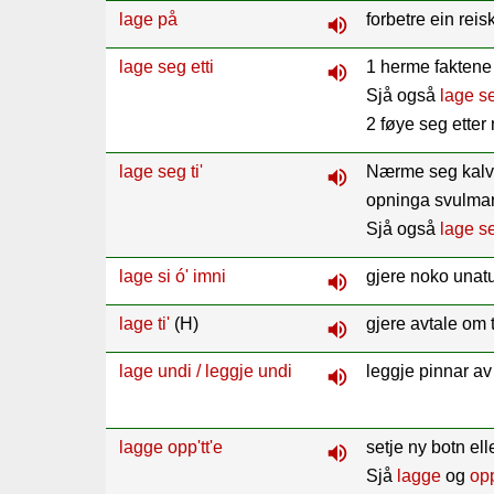
lage på
forbetre ein reis
volume_up
Lenkjer
Kontakt
lage seg etti
1 herme faktene 
volume_up
oss
Sjå også
lage s
2 føye seg etter
lage seg ti'
Nærme seg kalvin
volume_up
opninga svulma
Sjå også
lage s
lage si ó' imni
gjere noko unatu
volume_up
lage ti'
(H)
gjere avtale om 
volume_up
lage undi / leggje undi
leggje pinnar av
volume_up
lagge opp'tt'e
setje ny botn ell
volume_up
Sjå
lagge
og
opp