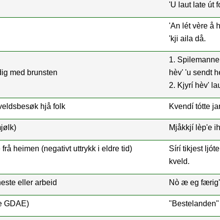
'U laut late út 
'An lét vère å 
'kji aila då.
1. Spilemannen
rdig med brunsten
hèv' 'u sendt h
2. Kjyrí hèv' l
veldsbesøk hjå folk
Kvendí tótte ja
jølk)
Mjåkkjí lèp'e i
frå heimen (negativt uttrykk i eldre tid)
Sírí tikjest ljó
kveld.
este eller arbeid
Nò æ eg færig'
lle GDAE)
"Bestelanden" 