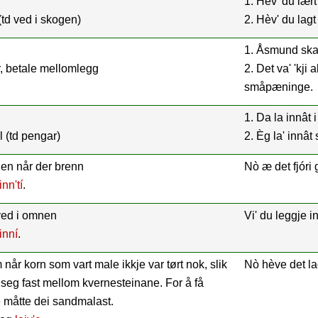
1. Hèv' du lært
(td ved i skogen)
2. Hèv' du lag
1. Åsmund ska'
r, betale mellomlegg
2. Det va' 'kji a
småpæninge.
1. Da la innât 
il (td pengar)
2. Èg la' innât 
nen når der brenn
Nò æ det fjóri 
inn'tí
.
 ved i omnen
Vi' du leggje inn
inní
.
når korn som vart male ikkje var tørt nok, slik
Nò hève det lag
 seg fast mellom kvernesteinane. For å få
e måtte dei sandmalast.