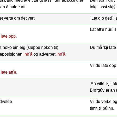
samband med at eit tungt lass i unnabakke gjer
Den som kjøyrer
ten å halde att
inkji lassi skjýt
 det verte om det vert
"Lat gló det!",
Lat att'e húrí, 
g
late opp
.
e noko ein eig (sleppe nokon til)
Du må 'kji lat
reposisjonen
inn'å
og adverbet
inn'å
.
Vi' du late opp 
g
late att'e
.
'An ville 'kji la
Bjørgúv æ an ne
rådvelde
Vi' du verkeleg
timri ti' búinn.