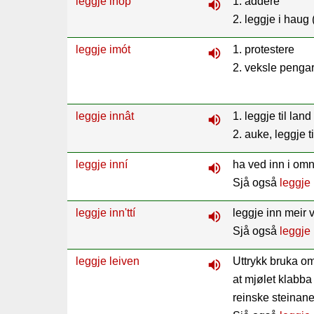
leggje ihóp
1. addere
volume_up
2. leggje i haug 
leggje imót
1. protestere
volume_up
2. veksle penga
leggje innât
1. leggje til land
volume_up
2. auke, leggje t
leggje inní
ha ved inn i om
volume_up
Sjå også
leggje 
leggje inn'ttí
leggje inn meir
volume_up
Sjå også
leggje 
leggje leiven
Uttrykk bruka om 
volume_up
at mjølet klabba
reinske steinan