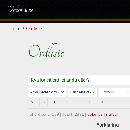
Vallemål.no
Heim
Ordliste
Ordliste
Ordliste
Om
Gjestebok
Nyhende
vallemålet
A
B
D
E
F
G
H
I
J
Tal ord på L: 189 | Totalt: 2891 |
søketips
|
nullstill
Forklåring