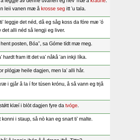
 å leggje âv denné úvanen eg hèv' mæ å
kraune
.
en leii vanen mæ å
krosse seg
itt 'u tala.
ti' leggje det néd, då eg såg koss da fóre mæ 'ó
det alli néd så lengji eg liver.
å hent posten, Bóa", sa Góme tídt mæ meg.
hardt fram itt det va' nåkå 'an inkji líka.
r plógjæ heile dagjen, men la' alli hår.
æ i gjår å la í for túsen krónu, å så vann eg trjå
stǿtt klæí i blòt dagjen fyre da
tvóge
.
 konni i staup, så nò kan eg snart ti' malte.