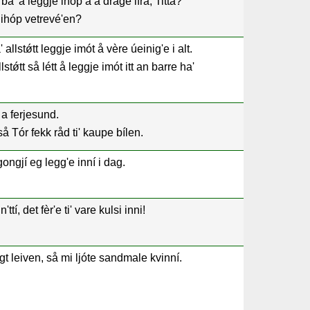
 bå' å leggje ihóp å å drage ifrå, Titta?
t ihóp vetrevé'en?
 allst
ǿ
tt leggje imót å vère úeinig'e i alt.
llst
ǿtt så létt å leggje imót itt an barre ha'
i a ferjesund.
så Tór fekk råd ti' kaupe bílen.
gongjí eg legg'e inní i dag.
'ttí, det fèr'e ti' vare kulsi inni!
t leiven, så mi ljóte sandmale kvinní.