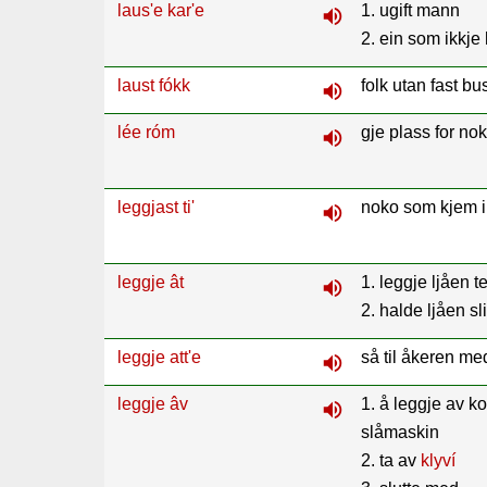
laus'e kar'e
1. ugift mann
volume_up
2. ein som ikkje 
laust fókk
folk utan fast bu
volume_up
lée róm
gje plass for nok
volume_up
leggjast ti'
noko som kjem i v
volume_up
leggje ât
1. leggje ljåen t
volume_up
2. halde ljåen sli
leggje att'e
så til åkeren me
volume_up
leggje âv
1. å leggje av k
volume_up
slåmaskin
2. ta av
klyví