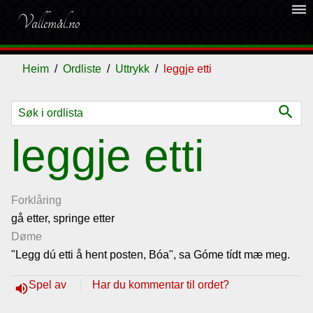
dehaze
Vallemål.no
Heim
Ordliste
Uttrykk
leggje etti
search
Ordliste
leggje etti
Om
vallemålet
Forklåring
gå etter, springe etter
Døme
Gjestebok
"Legg dú etti å hent posten, Bóa", sa Góme tídt mæ meg.
Nyhende
Spel av
Har du kommentar til ordet?
volume_up