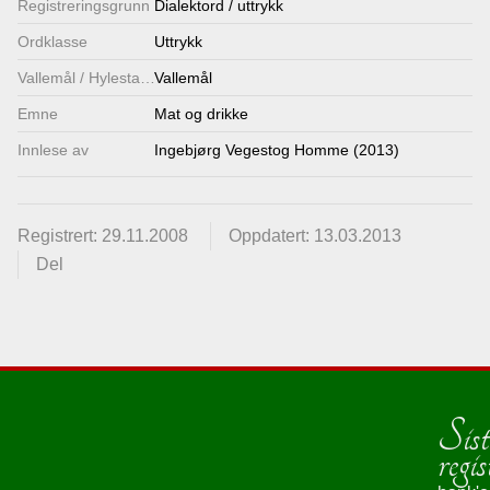
Registrerings­grunn
Dialektord / uttrykk
Lenkjer
Ordklasse
Uttrykk
Vallemål / Hylestadmål
Vallemål
Kontakt
Emne
Mat og drikke
oss
Innlese av
Ingebjørg Vegestog Homme (2013)
Registrert: 29.11.2008
Oppdatert: 13.03.2013
Del
Sist
regis