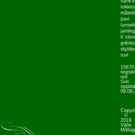
hank'e
rokke
måtelè
pavi
lunsel
jamleg
ti' níe
grǿntu
skjótte
ruvl
15670
registr
ord
Sist
oppdat
08.08.
Copyri
©
2019
Valle
Mållag