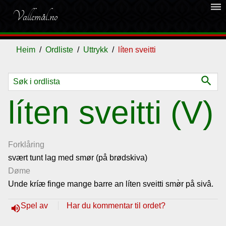
dehaze
Vallemål.no
Heim
Ordliste
Uttrykk
líten sveitti
search
Ordliste
líten sveitti (V)
Om
vallemålet
Forklåring
svært tunt lag med smør (på brødskiva)
Døme
Gjestebok
Unde kríæ finge mange barre an líten sveitti smø̀r på sivâ.
Nyhende
Spel av
Har du kommentar til ordet?
volume_up