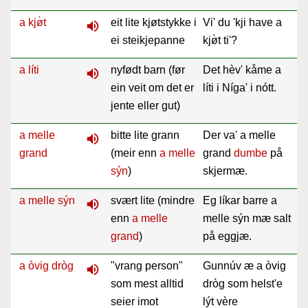
a kjø̀t
eit lite kjøtstykke i
Vi' du 'kji have a
volume_up
ei steikjepanne
kjø̀t ti'?
a líti
nyfødt barn (før
Det hèv' kåme a
volume_up
ein veit om det er
líti i Níga' i nótt.
jente eller gut)
a melle
bitte lite grann
Der va' a melle
volume_up
grand
(meir enn
a melle
grand
dumbe
på
sýn
)
skjermæ.
a melle sýn
svært lite (mindre
Eg líkar barre a
volume_up
enn
a melle
melle sýn mæ salt
grand
)
på eggjæ.
a òvig dròg
"vrang person"
Gunnúv æ a òvig
volume_up
som mest alltid
dròg som helst'e
seier imot
lýt vère