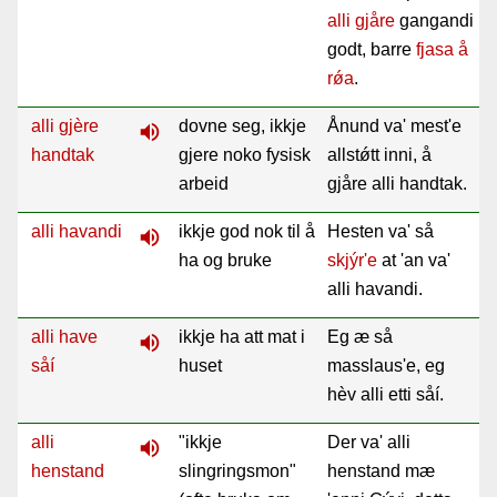
alli
gjåre
gangandi
godt, barre
fjasa
å
rǿa
.
alli gjère
dovne seg, ikkje
Ånund va' mest'e
volume_up
handtak
gjere noko fysisk
allstǿtt inni, å
arbeid
gjåre alli handtak.
alli havandi
ikkje god nok til å
Hesten va' så
volume_up
ha og bruke
skjýr'e
at 'an va'
alli havandi.
alli have
ikkje ha att mat i
Eg æ så
volume_up
såí
huset
masslaus'e, eg
hèv alli etti såí.
alli
"ikkje
Der va' alli
volume_up
henstand
slingringsmon"
henstand mæ