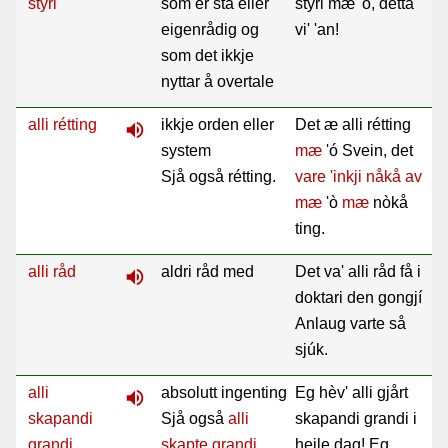
stýri
som er sta eller
stýri mæ 'ó, detta
eigenrådig og
vi' 'an!
som det ikkje
nyttar å overtale
alli rétting
ikkje orden eller
Det æ alli rétting
volume_up
system
mæ
'ó Svein, det
Sjå også rétting.
vare 'inkji nåkå av
mæ
'ò
mæ
nòkå
ting.
alli råd
aldri råd med
Det va' alli råd få i
volume_up
doktari den gongjí
Anlaug varte så
sjúk.
alli
absolutt ingenting
Eg hèv' alli gjårt
volume_up
skapandi
Sjå også
alli
skapandi grandi i
grandi
skapte grandi
.
heile dag! Eg