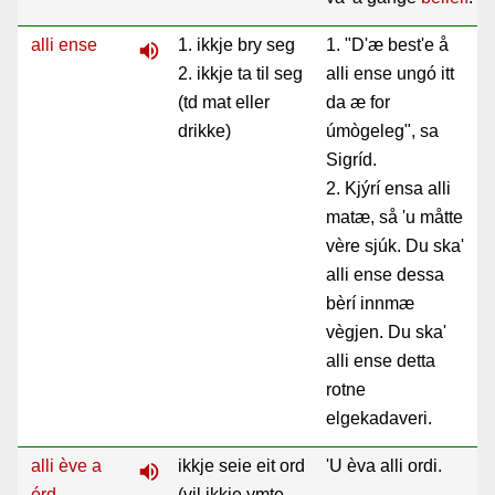
alli ense
1. ikkje bry seg
1. "D'æ best'e å
volume_up
2. ikkje ta til seg
alli ense ungó itt
(td mat eller
da æ for
drikke)
úmògeleg", sa
Sigríd.
2. Kjýrí ensa alli
matæ, så 'u måtte
vère sjúk. Du ska'
alli ense dessa
bèrí innmæ
vègjen. Du ska'
alli ense detta
rotne
elgekadaveri.
alli ève a
ikkje seie eit ord
'U èva alli ordi.
volume_up
órd
(vil ikkje ymte