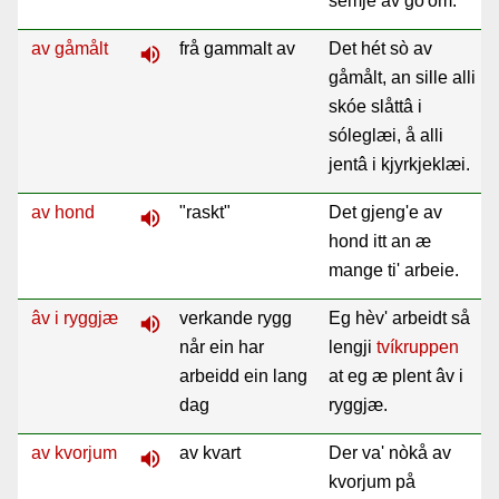
semje av gó'om.
av gåmålt
frå gammalt av
Det hét sò av
volume_up
gåmålt, an sille alli
skóe slåttâ i
sóleglæi, å alli
jentâ i kjyrkjeklæi.
av hond
"raskt"
Det gjeng'e av
volume_up
hond itt an æ
mange ti' arbeie.
âv i ryggjæ
verkande rygg
Eg hèv' arbeidt så
volume_up
når ein har
lengji
tvíkruppen
arbeidd ein lang
at eg æ plent âv i
dag
ryggjæ.
av kvorjum
av kvart
Der va' nòkå av
volume_up
kvorjum på