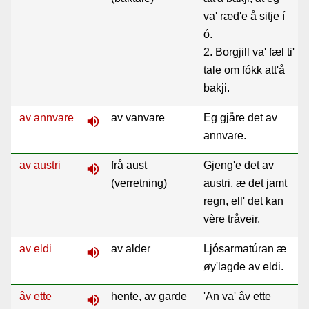
va' ræd'e å sitje í
ó.
2. Borgjill va' fæl ti'
tale om fókk att'å
bakji.
av annvare
av vanvare
Eg gjåre det av
volume_up
annvare.
av austri
frå aust
Gjeng'e det av
volume_up
(verretning)
austri, æ det jamt
regn, ell' det kan
vère tråveir.
av eldi
av alder
Ljósarmatúran æ
volume_up
øy'lagde av eldi.
âv ette
hente, av garde
'An va' âv ette
volume_up