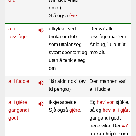
noko)
Sjå også
ève
.
alli
uttrykket vert
Der va' alli
volume_up
fosstòge
bruka om folk
fosstòge mæ 'enni
som uttalar seg
Anlaug, 'u laut út
svært spontant og
mæ alt.
utan å tenkje seg
om
alli fudd'e
"får aldri nok" (av
Den mannen var'
volume_up
td pengar)
alli fudd'e.
alli gjère
ikkje arbeide
Eg
hèv'
vòr'
sjúk'e,
volume_up
gangandi
Sjå også
gjère
.
så eg
hèv'
alli
gjårt
godt
gangandi godt
heile vikâ. Der
va'
an karehóp'e som