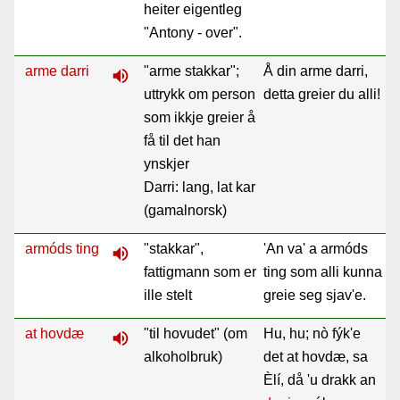
heiter eigentleg
"Antony - over".
arme darri
"arme stakkar";
Å din arme darri,
volume_up
uttrykk om person
detta greier du alli!
som ikkje greier å
få til det han
ynskjer
Darri: lang, lat kar
(gamalnorsk)
armóds ting
"stakkar",
'An va' a armóds
volume_up
fattigmann som er
ting som alli kunna
ille stelt
greie seg sjav'e.
at hovdæ
"til hovudet" (om
Hu, hu; nò fýk'e
volume_up
alkoholbruk)
det at hovdæ, sa
Èlí, då 'u drakk an