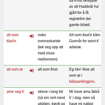
då Knút skreppte
av alt Haddvår ha'
gjårt for å få
registrére dei
gamle bilætí.
alt som
noko
Alt som tíast'e kåm
volume_up
tíast'e
overraskande
Gunnår for seint ti'
(tek seg opp att
arbeiæ.
med visse
mellomrom)
alt som æ
alt som finst
Eg hèv' lèse alt
volume_up
som æ i
bóksamlingjinn
.
ame seg ti'
streve i lang tid
Mi have ama åkkå
volume_up
(så ein vert mest
ti' i dag, men så
utsliten, trøytt og
have mi rukkje