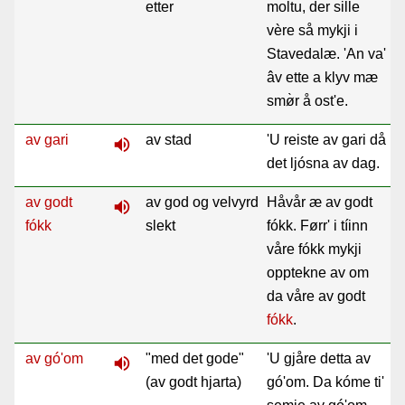
etter
moltu, der sille
vère så mykji i
Stavedalæ. 'An va'
âv ette a klyv mæ
smø̀r å ost'e.
av gari
av stad
'U reiste av gari då
volume_up
det ljósna av dag.
av godt
av god og velvyrd
Håvår æ av godt
volume_up
fókk
slekt
fókk. Førr' i tíinn
våre fókk mykji
opptekne av om
da våre av godt
fókk
.
av gó'om
"med det gode"
'U gjåre detta av
volume_up
(av godt hjarta)
gó'om. Da kóme ti'