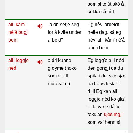
som slite út skó å
sokka så fórt.
alli kåm'
"aldri setje seg
Eg hèv' arbeidt i
volume_up
né'å bugji
for å kvile under
heile dag, så eg
bein
arbeid"
hèv' alli kåm' né'å
bugji bein.
alli leggje
aldri kunne
Eg legg'e alli néd
volume_up
néd
gløyme (noko
den gongjí då du
som er litt
spila i dei sketsjæ
morosamt)
på haustfestæ i
4H! Eg kan alli
leggje néd ko gla'
Titta varte då 'u
fekk an
kjeslingji
som va' hennis!