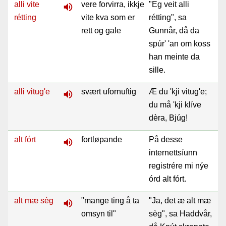
alli vite
vere forvirra, ikkje
"Eg veit alli
volume_up
rétting
vite kva som er
rétting", sa
rett og gale
Gunnår, då da
spúr' 'an om koss
han meinte da
sille.
alli vitug'e
svært ufornuftig
Æ du 'kji vitug'e;
volume_up
du må 'kji klíve
dèra, Bjúg!
alt fórt
fortløpande
På desse
volume_up
internettsíunn
registrére mi nýe
órd alt fórt.
alt mæ sèg
"mange ting å ta
"Ja, det æ alt mæ
volume_up
omsyn til"
sèg", sa Haddvår,