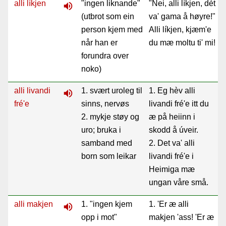
alli líkjen
"ingen liknande"
"Nei, alli líkjen, dèt
volume_up
(utbrot som ein
va' gama å høyre!"
person kjem med
Alli líkjen, kjæm'e
når han er
du mæ moltu ti' mi!
forundra over
noko)
alli livandi
1. svært uroleg til
1. Eg hèv alli
volume_up
fré'e
sinns, nervøs
livandi fré'e itt du
2. mykje støy og
æ på heiinn i
uro; bruka i
skodd å úveir.
samband med
2. Det va' alli
born som leikar
livandi fré'e i
Heimiga mæ
ungan våre små.
alli makjen
1. "ingen kjem
1. 'Er æ alli
volume_up
opp i mot"
makjen 'ass! 'Er æ