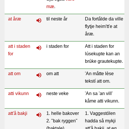
mæ
.
at åræ
til neste år
Da fortålde da ville
volume_up
flytje heim'tt'e at
åræ.
att i staden
i staden for
Att i staden for
volume_up
for
lúsekupte kan an
brúke grautekupte.
att om
om att
'An måtte lèse
volume_up
tekstí att om.
atti vikunn
neste veke
'An sa 'an vill'
volume_up
kåme atti vikunn.
att'å bakji
1. helle bakover
1. Vaggestólen
volume_up
2. "bak ryggen"
hadda så mykji
(baktale)
att'å bakji, at eg