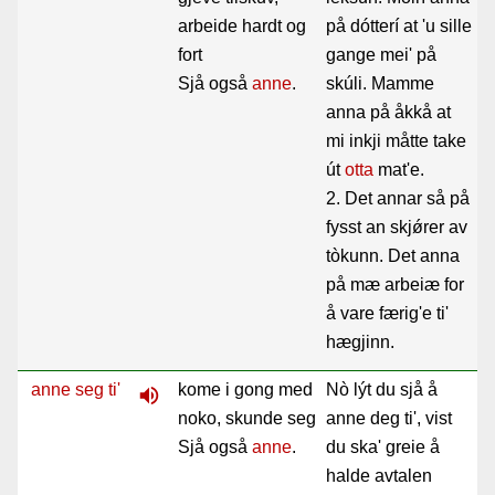
arbeide hardt og
på dótterí at 'u sille
fort
gange mei' på
Sjå også
anne
.
skúli. Mamme
anna på åkkå at
mi inkji måtte take
út
otta
mat'e.
2. Det annar så på
fysst an skjǿrer av
tòkunn. Det anna
på mæ arbeiæ for
å vare færig'e ti'
hægjinn.
anne seg ti'
kome i gong med
Nò lýt du sjå å
volume_up
noko, skunde seg
anne deg ti', vist
Sjå også
anne
.
du ska' greie å
halde avtalen