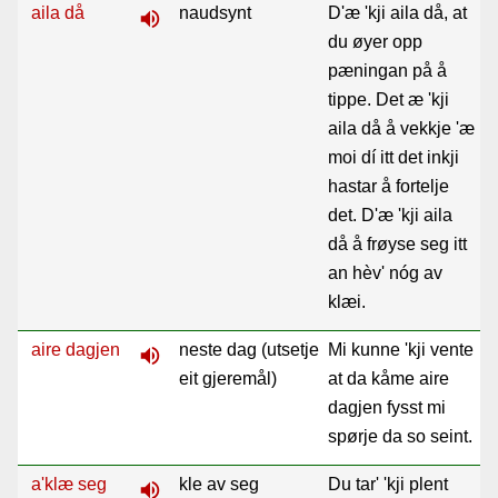
aila då
naudsynt
D'æ 'kji aila då, at
volume_up
du øyer opp
pæningan på å
tippe. Det æ 'kji
aila då å vekkje 'æ
moi dí itt det inkji
hastar å fortelje
det. D'æ 'kji aila
då å frøyse seg itt
an hèv' nóg av
klæi.
aire dagjen
neste dag (utsetje
Mi kunne 'kji vente
volume_up
eit gjeremål)
at da kåme aire
dagjen fysst mi
spørje da so seint.
a'klæ seg
kle av seg
Du tar' 'kji plent
volume_up