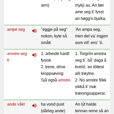
arm)
mykji au. An fær
ame seg ti' fysst
an høgg'e bjalka.
ampe seg
"eggje på seg"
'An ampa seg,
volume_up
nokon, kyte så
men det va' ingjen
smått
som vill' ens' 'ó.
amstre seg
1. arbeide hardt
1. Torgrím amstra
volume_up
ti'
fysisk
seg ti', bå' daga å
2. trene, drive
kveld; 'an tóttest
kroppsøving
alli trøytne.
Sjå også
amstre
.
2. No amstre fókk
sikkå ti' mæ
træningsapperat.
ande våkt
ha vond pust
An lýt halde
volume_up
(dårleg ande)
tennan reine så an