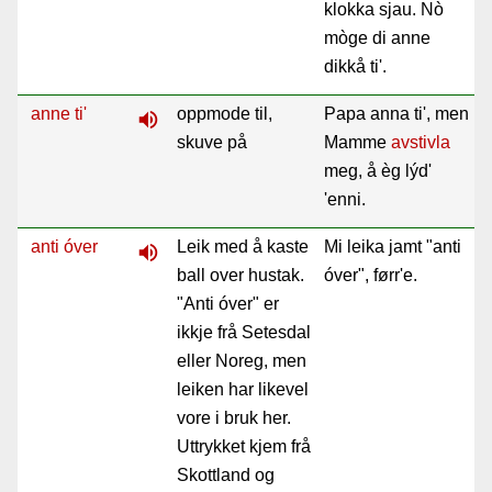
klokka sjau. Nò
mòge di anne
dikkå ti'.
anne ti'
oppmode til,
Papa anna ti', men
volume_up
skuve på
Mamme
avstivla
meg, å èg lýd'
'enni.
anti óver
Leik med å kaste
Mi leika jamt "anti
volume_up
ball over hustak.
óver", førr'e.
"Anti óver" er
ikkje frå Setesdal
eller Noreg, men
leiken har likevel
vore i bruk her.
Uttrykket kjem frå
Skottland og