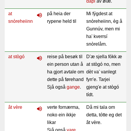
dapi
av
ǿlæ.
at
på heia der
Mi fýgdest at
volume_up
snòreheiinn
rypene held til
snòreheiinn, èg å
Gunnúv, men mi
ha' kverrsí
snòrelåm.
at stògó
reise på besøk til
D'æ sjella fókk æ
volume_up
ein person utan å
at stògó no, men
ha gjort avtale om
dèt va' vanlegt
dette på førehand
fyrr'e. Tarjei
Sjå også
gange
.
gjeng'e at stògó
tídt.
ât vère
verte fornærma,
Då mi tala om
volume_up
noko ein ikkje
detta, tótte eg det
likar
ât vère.
Sjå også
vare