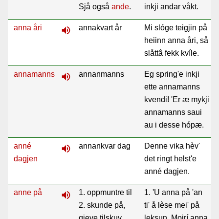
Sjå også
ande
.
inkji andar våkt.
anna åri
annakvart år
Mi slóge teigjin på
volume_up
heiinn anna åri, så
slåttâ fekk kvíle.
annamanns
annanmanns
Eg spring'e inkji
volume_up
ette annamanns
kvendi! 'Er æ mykji
annamanns saui
au i desse hópæ.
anné
annankvar dag
Denne vika hèv'
volume_up
dagjen
det ringt helst'e
anné dagjen.
anne på
1. oppmuntre til
1. 'U anna på 'an
volume_up
2. skunde på,
ti' å lèse mei' på
gjeve tilskuv,
leksun. Moirí anna