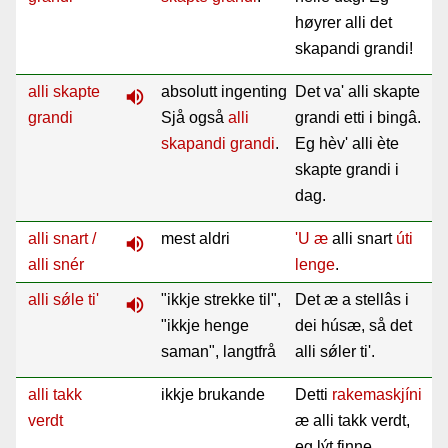
høyrer alli det
skapandi grandi!
alli skapte
absolutt ingenting
Det va' alli skapte
volume_up
grandi
Sjå også
alli
grandi etti i bingâ.
skapandi grandi
.
Eg hèv' alli ète
skapte grandi i
dag.
alli snart /
mest aldri
'U
æ
alli snart
úti
volume_up
alli snér
lenge
.
alli sǿle ti'
"ikkje strekke til",
Det æ a stellâs i
volume_up
"ikkje henge
dei húsæ, så det
saman", langtfrå
alli sǿler ti'.
alli takk
ikkje brukande
Detti
rakemaskjíni
verdt
æ alli takk verdt,
eg lýt finne