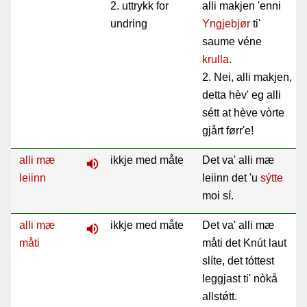
2. uttrykk for
alli makjen 'enni
undring
Yngjebjør
ti'
saume véne
krulla
.
2. Nei, alli makjen,
detta hèv' eg alli
sétt at hève vòrte
gjårt førr'e!
alli mæ
ikkje med måte
Det va' alli mæ
volume_up
leiinn
leiinn det 'u
sýtte
moi sí.
alli mæ
ikkje med måte
Det va' alli mæ
volume_up
måti
måti det Knút laut
slíte, det tóttest
leggjast ti' nòkå
allstǿtt.