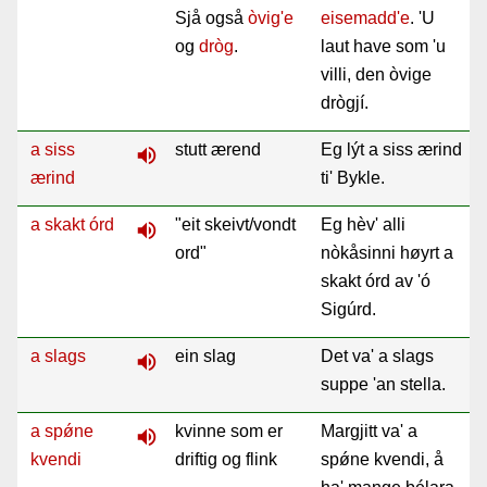
Sjå også
òvig'e
eisemadd'e
. 'U
og
dròg
.
laut have som 'u
villi, den òvige
drògjí.
a siss
stutt ærend
Eg lýt a siss ærind
volume_up
ærind
ti' Bykle.
a skakt órd
"eit skeivt/vondt
Eg hèv' alli
volume_up
ord"
nòkåsinni høyrt a
skakt órd av 'ó
Sigúrd.
a slags
ein slag
Det va' a slags
volume_up
suppe 'an stella.
a spǿne
kvinne som er
Margjitt va' a
volume_up
kvendi
driftig og flink
spǿne kvendi, å