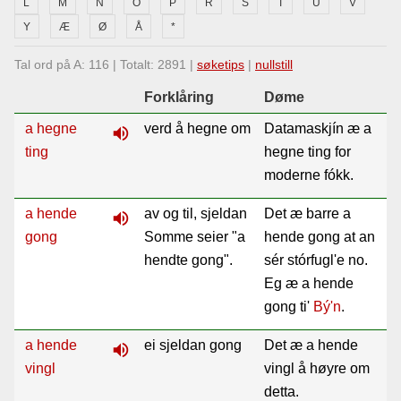
L
M
N
O
P
R
S
T
U
V
Lenkjer
Y
Æ
Ø
Å
*
Tal ord på A: 116 | Totalt: 2891 |
søketips
|
nullstill
Kontakt
Forklåring
Døme
oss
a hegne
verd å hegne om
Datamaskjín æ a
volume_up
ting
hegne ting for
moderne fókk.
a hende
av og til, sjeldan
Det æ barre a
volume_up
gong
Somme seier "a
hende gong at an
hendte gong".
sér stórfugl'e no.
Eg æ a hende
gong ti'
Bý'n
.
a hende
ei sjeldan gong
Det æ a hende
volume_up
vingl
vingl å høyre om
detta.