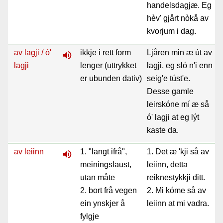
handelsdagjæ. Eg
hèv' gjårt nòkå av
kvorjum i dag.
av lagji / ó'
ikkje i rett form
Ljåren min æ út av
volume_up
lagji
lenger (uttrykket
lagji, eg sló n'i enn
er ubunden dativ)
seig'e túst'e.
Desse gamle
leirskóne mí æ så
ó' lagji at eg lýt
kaste da.
av leiinn
1. "langt ifrå",
1. Det æ 'kji så av
volume_up
meiningslaust,
leiinn, detta
utan måte
reiknestykkji ditt.
2. bort frå vegen
2. Mi kóme så av
ein ynskjer å
leiinn at mi vadra.
fylgje