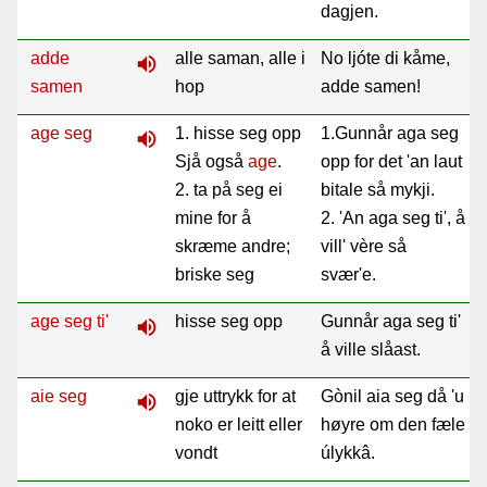
dagjen.
adde
alle saman, alle i
No ljóte di kåme,
volume_up
samen
hop
adde samen!
age seg
1. hisse seg opp
1.Gunnår aga seg
volume_up
Sjå også
age
.
opp for det 'an laut
2. ta på seg ei
bitale så mykji.
mine for å
2. 'An aga seg ti', å
skræme andre;
vill' vère så
briske seg
svær'e.
age seg ti'
hisse seg opp
Gunnår aga seg ti'
volume_up
å ville slåast.
aie seg
gje uttrykk for at
Gònil aia seg då 'u
volume_up
noko er leitt eller
høyre om den fæle
vondt
úlykkâ.