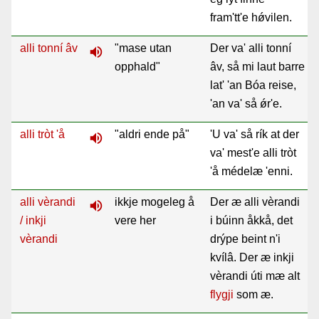
fram'tt'e h
ǿvilen.
alli tonní âv
"mase utan
Der va' alli tonní
volume_up
opphald"
âv, så mi laut barre
lat' 'an Bóa reise,
'an va' så ǿr'e.
alli tròt 'å
"aldri ende på"
'U va' så rík at der
volume_up
va' mest'e alli tròt
'å médelæ 'enni.
alli vèrandi
ikkje mogeleg å
Der æ alli vèrandi
volume_up
/ inkji
vere her
i búinn åkkå, det
vèrandi
drýpe beint n'i
kvílâ. Der æ inkji
vèrandi úti mæ alt
flygji
som æ.