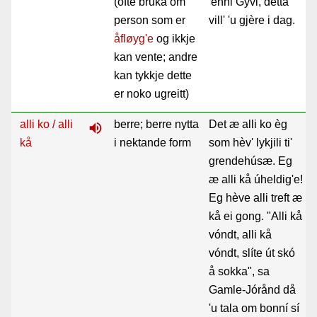
(ofte bruka om
'enni Gývi, detta
person som er
vill' 'u gjère i dag.
åfløyg'e
og ikkje
kan vente; andre
kan tykkje dette
er noko ugreitt)
alli ko / alli
berre; berre nytta
Det æ alli ko èg
volume_up
kå
i nektande form
som hèv' lykjili ti'
grendehúsæ. Eg
æ alli kå úheldig'e!
Eg hève alli treft æ
kå ei gong. "Alli kå
vóndt, alli kå
vóndt, slíte út skó
å sokka", sa
Gamle-Jórånd då
'u tala om bonní sí