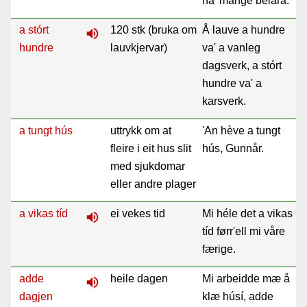
ha' mange bélara.
a stórt
120 stk (bruka om
Å lauve a hundre
volume_up
hundre
lauvkjervar)
va' a vanleg
dagsverk, a stórt
hundre va' a
karsverk.
a tungt hús
uttrykk om at
'An hève a tungt
fleire i eit hus slit
hús, Gunnår.
med sjukdomar
eller andre plager
a vikas tíd
ei vekes tid
Mi héle det a vikas
volume_up
tíd førr'ell mi våre
færige.
adde
heile dagen
Mi arbeidde mæ å
volume_up
dagjen
klæ húsí, adde