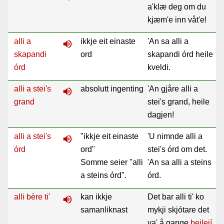
a'klæ deg om du
kjæm'e inn våt'e!
alli a
ikkje eit einaste
'An sa alli a
volume_up
skapandi
ord
skapandi órd heile
órd
kveldi.
alli a stei's
absolutt ingenting
'An gjåre alli a
volume_up
grand
stei's grand, heile
dagjen!
alli a stei's
"ikkje eit einaste
'U nimnde alli a
volume_up
órd
ord"
stei's órd om det.
Somme seier "alli
'An sa alli a steins
a steins órd".
órd.
alli bère ti'
kan ikkje
Det bar alli ti' ko
volume_up
samanliknast
mykji skjótare det
va' å gange
beileií
.