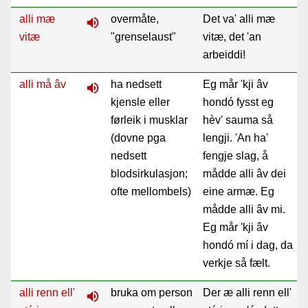
alli mæ
overmåte,
Det va' alli mæ
volume_up
vitæ
"grenselaust"
vitæ, det 'an
arbeiddi!
alli må âv
ha nedsett
Eg mår 'kji âv
volume_up
kjensle eller
hondó fysst eg
førleik i musklar
hèv' sauma så
(dovne pga
lengji. 'An ha'
nedsett
fengje slag, å
blodsirkulasjon;
mådde alli âv dei
ofte mellombels)
eine armæ. Eg
mådde alli âv mi.
Eg mår 'kji âv
hondó mí i dag, da
verkje så fælt.
alli renn ell'
bruka om person
Der æ alli renn ell'
volume_up