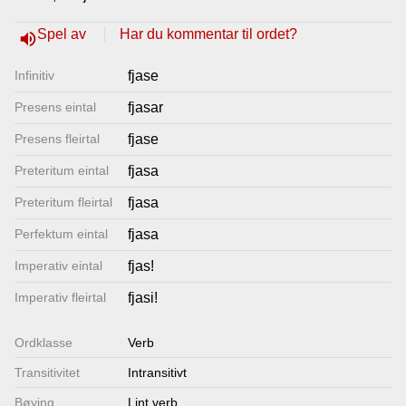
Lenkjer
Spel av
Har du kommentar til ordet?
volume_up
Infinitiv
fjase
Kontakt
Presens eintal
fjasar
oss
Presens fleirtal
fjase
Preteritum eintal
fjasa
Preteritum fleirtal
fjasa
Perfektum eintal
fjasa
Imperativ eintal
fjas!
Imperativ fleirtal
fjasi!
Ordklasse
Verb
Transitivitet
Intransitivt
Bøying
Lint verb