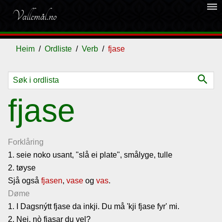
dehaze
Vallemål.no
Heim
Ordliste
Verb
fjase
search
Ordliste
fjase
Om
vallemålet
Forklåring
1. seie noko usant, "slå ei plate", smålyge, tulle
2. tøyse
Gjestebok
Sjå også
fjasen
,
vase
og
vas
.
Døme
Nyhende
1. I Dagsnýtt fjase da inkji. Du må 'kji fjase fyr' mi.
2. Nei, nò fjasar du vel?