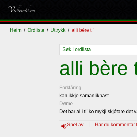
Vallemål.no
Heim
Ordliste
Uttrykk
alli bère ti'
Ordliste
Om
Gjestebok
Nyhende
alli bère t
vallemålet
Forklåring
kan ikkje samanliknast
Døme
Det bar alli ti' ko mykji skjótare det
Spel av
Har du kommentar ti
volume_up