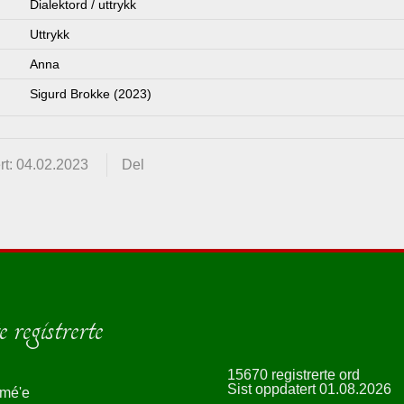
Dialektord / uttrykk
Uttrykk
Anna
Sigurd Brokke (2023)
rt: 04.02.2023
Del
 registrerte
15670 registrerte ord
Sist oppdatert 01.08.2026
smé'e