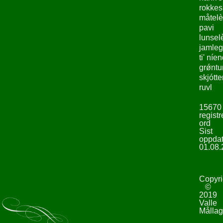
rokke
måtelè
pavi
lunsel
jamleg
ti' níe
grǿntu
skjótte
ruvl
15670
registr
ord
Sist
oppdat
01.08.
Copyri
©
2019
Valle
Mållag