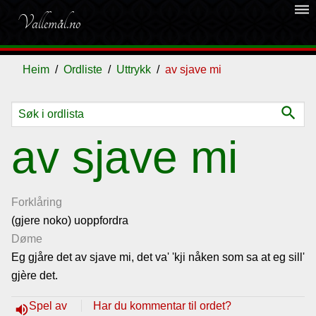
dehaze
Vallemål.no
Heim
Ordliste
Uttrykk
av sjave mi
search
Ordliste
av sjave mi
Om
vallemålet
Forklåring
(gjere noko) uoppfordra
Døme
Gjestebok
Eg gjåre det av sjave mi, det va' 'kji nåken som sa at eg sill'
gjère det.
Nyhende
Spel av
Har du kommentar til ordet?
volume_up