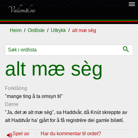
dehaze
Vallemål.no
Heim
Ordliste
Uttrykk
alt mæ sèg
search
Ordliste
alt mæ sèg
Om
vallemålet
Forklåring
"mange ting å ta omsyn til"
Døme
Gjestebok
"Ja, det æ alt mæ sèg", sa Haddvår, då Knút skreppte av
alt Haddvår ha' gjårt for å få registrére dei gamle bilætí.
Nyhende
Spel av
Har du kommentar til ordet?
volume_up