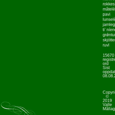
rokke
måtelè
pavi
lunsel
jamleg
ti' níe
grǿntu
skjótte
ruvl
15670
registr
ord
Sist
oppdat
08.08.
Copyri
©
2019
Valle
Mållag