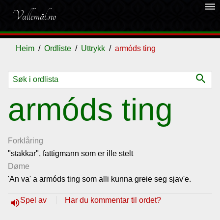
dehaze
Vallemål.no
Heim
Ordliste
Uttrykk
armóds ting
search
Ordliste
armóds ting
Om
vallemålet
Forklåring
"stakkar", fattigmann som er ille stelt
Døme
Gjestebok
'An va' a armóds ting som alli kunna greie seg sjav'e.
Nyhende
Spel av
Har du kommentar til ordet?
volume_up