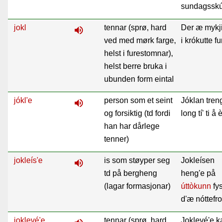
sundagsskú
jokl
tennar (sprø, hard
Der æ mykji
volume_up
ved med mørk farge,
i krókutte fu
helst i furestomnar),
helst berre bruka i
ubunden form eintal
jókl'e
person som et seint
Jóklan tren
volume_up
og forsiktig (td fordi
long tí' ti å 
han har dårlege
tenner)
jokleís'e
is som støyper seg
Jokleísen
volume_up
td på bergheng
heng'e på
(lagar formasjonar)
úttòkunn
fys
d'æ nóttefro
joklevé'e
tennar (sprø, hard
Joklevé'e k