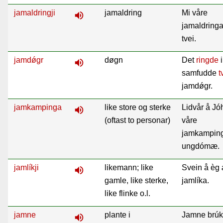
jamaldringji
jamaldring
Mi våre
volume_up
jamaldringa
tvei.
jamdǿgr
døgn
Det
ringde
i
volume_up
samfudde
t
jamdǿgr.
jamkampinga
like store og sterke
Lidvår å Jó
volume_up
(oftast to personar)
våre
jamkamping
ungdómæ.
jamlíkji
likemann; like
Svein å èg
volume_up
gamle, like sterke,
jamlíka.
like flinke o.l.
jamne
plante i
Jamne brúk
volume_up