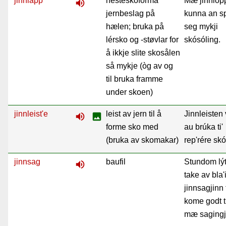
jinnlapp
hesteskoforma
Mæ jinnlop
volume_up
jernbeslag på
kunna an s
hælen; bruka på
seg mykji
lérsko og -støvlar for
skósóling.
å ikkje slite skosålen
så mykje (òg av og
til bruka framme
under skoen)
jinnleist'e
leist av jern til å
Jinnleisten 
volume_up
image
forme sko med
au brúka ti'
(bruka av skomakar)
rep'rére sk
jinnsag
baufil
Stundom lý
volume_up
take av bla'i
jinnsagjinn 
kome godt ti
mæ sagingj