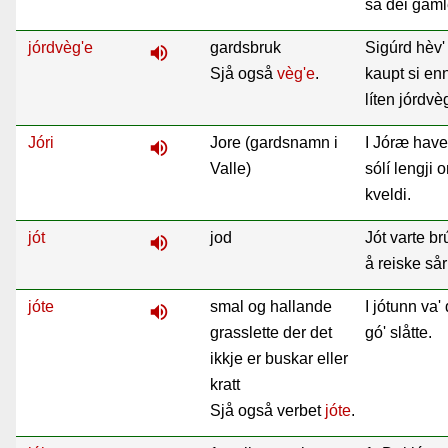
sa dei gaml
jórdvèg'e
gardsbruk
Sigúrd hèv'
volume_up
Sjå også
vèg'e
.
kaupt si en
líten jórdvè
Jóri
Jore (gardsnamn i
I Jóræ have
volume_up
Valle)
sólí lengji 
kveldi.
jót
jod
Jót varte brú
volume_up
å reiske så
jóte
smal og hallande
I jótunn va'
volume_up
grasslette der det
gó' slåtte.
ikkje er buskar eller
kratt
Sjå også verbet
jóte
.