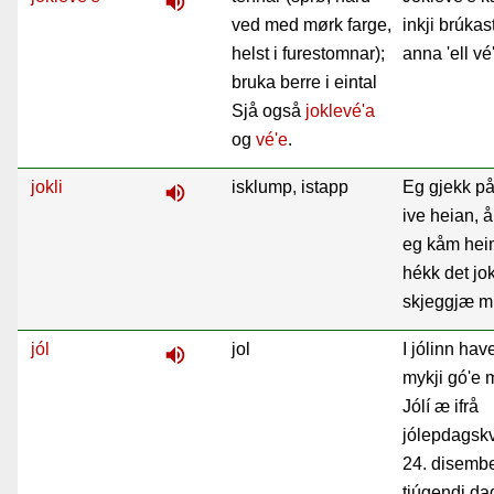
volume_up
ved med mørk farge,
inkji brúkast 
helst i furestomnar);
anna 'ell vé
bruka berre i eintal
Sjå også
joklevé'a
og
vé'e
.
jokli
isklump, istapp
Eg gjekk på
volume_up
ive heian, 
eg kåm heim
hékk det jok
skjeggjæ mí
jól
jol
I jólinn hav
volume_up
mykji gó'e m
Jólí æ ifrå
jólepdagskv
24. disember
tjúgendi dag