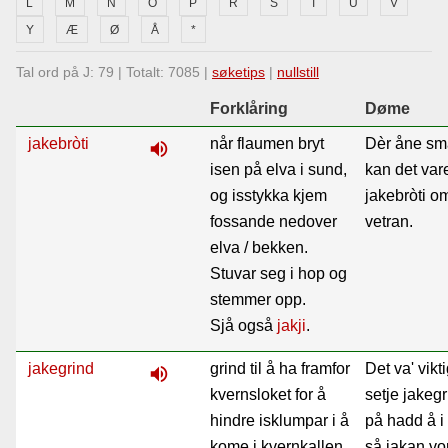
L
M
N
O
P
R
S
T
U
V
Lenkjer
Y
Æ
Ø
Å
*
Tal ord på J: 79 | Totalt: 7085 |
søketips
|
nullstill
Kontakt
Forklåring
Døme
oss
jakebròti
når flaumen bryt
Dèr åne sm
volume_up
isen på elva i sund,
kan det var
og isstykka kjem
jakebròti o
fossande nedover
vetran.
elva / bekken.
Stuvar seg i hop og
stemmer opp.
Sjå også
jakji
.
jakegrind
grind til å ha framfor
Det va' vikti
volume_up
kvernsloket for å
setje jakegr
hindre isklumpar i å
på hadd å i
kome i kvernkallen
så jakan vo