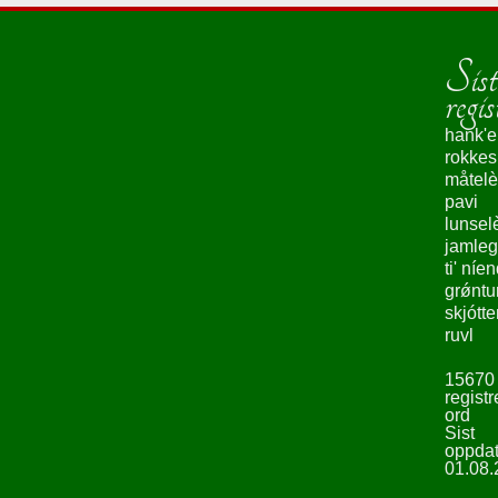
Sist
regis
hank'e
rokke
måtelè
pavi
lunsel
jamleg
ti' níe
grǿntu
skjótte
ruvl
15670
registr
ord
Sist
oppdat
01.08.