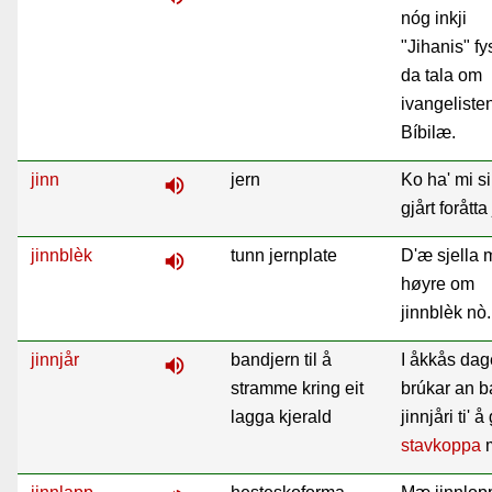
nóg inkji
"Jihanis" fy
da tala om
ivangelisten
Bíbilæ.
jinn
jern
Ko ha' mi sil
volume_up
gjårt foråtta
jinnblèk
tunn jernplate
D'æ sjella 
volume_up
høyre om
jinnblèk nò.
jinnjår
bandjern til å
I åkkås dag
volume_up
stramme kring eit
brúkar an b
lagga kjerald
jinnjåri ti' å
stavkoppa