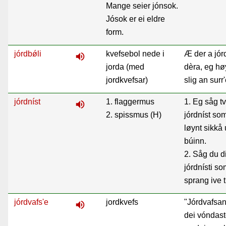
Mange seier jónsok.
Jósok er ei eldre
form.
jórdbǿli
kvefsebol nede i
Æ der a jór
volume_up
jorda (med
dèra, eg hø
jordkvefsar)
slig an surr
jórdníst
1. flaggermus
1. Eg såg t
volume_up
2. spissmus (H)
jórdníst so
løynt sikkå
búinn.
2. Såg du d
jórdnísti s
sprang ive 
jórdvafs'e
jordkvefs
"Jórdvafsan
volume_up
dei vóndast