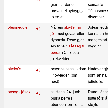
grannar der ein
seinast'e
prøva det nybryggja
Tómasmess
joleølet
disember.
jólesmedd'e
Når ein
skjýt'e inn
Jólesmeddi
volume_up
jólí
med gevær eller
kunna an h
dynamitt. Dette gjer
mangestad 
ein før ein
sèt seg ti'
bygdinn.
bórds
, i 5 - 7 tida
jolekvelden.
joltefót'e
betennelsessjukdom
Haddvår gj
volume_up
i hov-leden (om
som 'an ha'
hest)
joltefót'e.
jónsog / jósok
st. Hans, 24. juni;
Rundt jóns
volume_up
bruka berre i
flutte fókk å
ubunden form eintal
støyli.