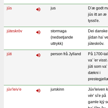
jús
jus
D'æ godt 
volume_up
jús itt an æ
tysst'e.
júteskròv
stormaga
Dei danske
volume_up
(nedsetjande
jýdan ha' ve
uttrykk)
júteskròv.
júti
person frå Jylland
På 1700-ta
volume_up
va' 'er visst
júti som va'
dækni i
prestegjell
júv'leiv'e
jurskinn
Júv'leiven 
volume_up
vèr' sí'e på
gamle kjý 