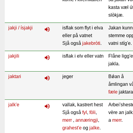
kasta væl út
slòkjæ.
jakji / ísjakji
isflak som flyt i elva
Jakan kunn
volume_up
eller på vatnet
stemme op
Sjå også
jakebròti
.
vatni stíg'e.
jakjili
isflak i elv eller vatn
Flåne ligg'e
volume_up
jakla.
jaktari
jeger
Bǿan å
volume_up
åmlingan vå
fæle
jaktara
jalk'e
vallak, kastrert hest
Arbei'sheste
volume_up
Sjå også
fyl
,
fòli
,
vère an jal
merr
,
annæringji
,
a
merr
.
grahest'e
og
jalke
.