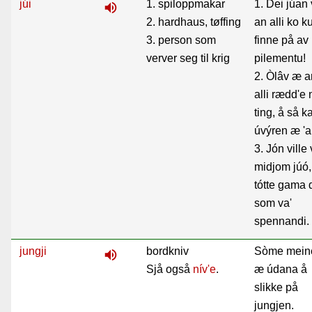
júi
1. spiloppmakar
1. Dei júan 
volume_up
2. hardhaus, tøffing
an alli ko k
3. person som
finne på av
verver seg til krig
pilementu!
2. Òlâv æ an
alli rædd'e
ting, å så k
úvýren æ 'a
3. Jón ville
midjom júó,
tótte gama 
som va'
spennandi.
jungji
bordkniv
Sòme meine
volume_up
Sjå også
nív'e
.
æ údana å
slikke på
jungjen.