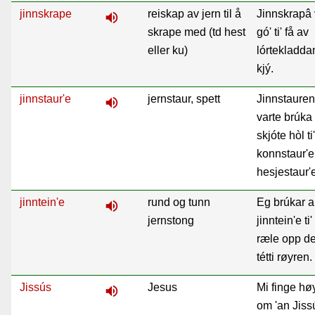
jinnskrape
reiskap av jern til å
Jinnskrapâ 
volume_up
skrape med (td hest
gó' ti' få av
eller ku)
lórtekladda
kjý.
jinnstaur'e
jernstaur, spett
Jinnstauren
volume_up
varte brúka t
skjóte hòl ti'
konnstaur'e
hesjestaur'
jinntein'e
rund og tunn
Eg brúkar 
volume_up
jernstong
jinntein'e ti'
ræle opp d
tétti røyren.
Jissús
Jesus
Mi finge hø
volume_up
om 'an Jiss