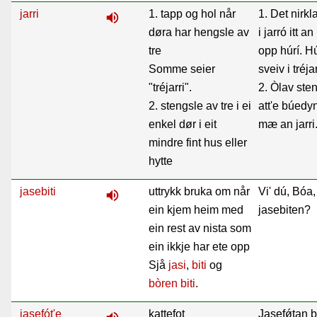
jarri
1. tapp og hol når
1. Det nirkl
volume_up
døra har hengsle av
i jarró itt an 
tre
opp húrí. Hú
Somme seier
sveiv i tréja
"tréjarri".
2. Òlav ste
2. stengsle av tre i ei
att'e búedy
enkel dør i eit
mæ an jarri
mindre fint hus eller
hytte
jasebiti
uttrykk bruka om når
Vi' dú, Bóa,
volume_up
ein kjem heim med
jasebiten?
ein rest av nista som
ein ikkje har ete opp
Sjå
jasi
,
biti
og
bòren biti
.
jasefót'e
kattefot
Jasefǿtan 