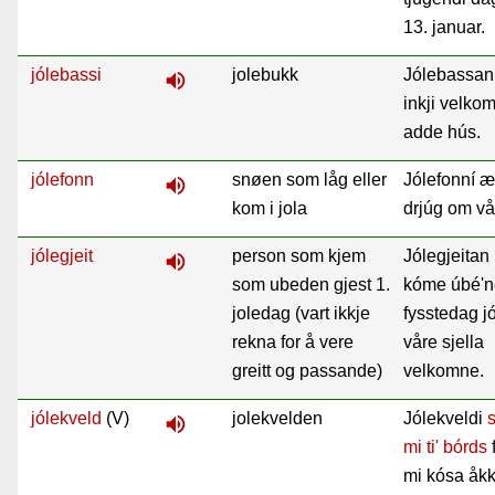
13. januar.
jólebassi
jolebukk
Jólebassan
volume_up
inkji velkom
adde hús.
jólefonn
snøen som låg eller
Jólefonní æ
volume_up
kom i jola
drjúg om vår
jólegjeit
person som kjem
Jólegjeitan
volume_up
som ubeden gjest 1.
kóme úbé'n
joledag (vart ikkje
fysstedag jó
rekna for å vere
våre sjella
greitt og passande)
velkomne.
jólekveld
(V)
jolekvelden
Jólekveldi
volume_up
mi ti' bórds
mi kósa åk