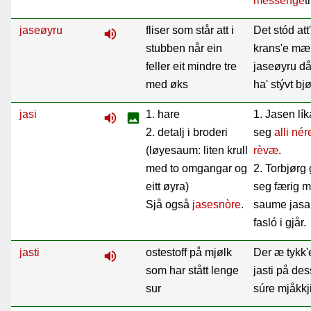
messenge
t
jaseøyru
fliser som står att i
Det stód att
volume_up
stubben når ein
krans'e mæ
feller eit mindre tre
jaseøyru då
med øks
ha' stývt bjø
jasi
1. hare
1. Jasen lík
volume_up
image
2. detalj i broderi
seg
alli
nér
(løyesaum: liten krull
rèvæ
.
med to omgangar og
2. Torbjørg 
eitt øyra)
seg færig 
Sjå også
jasesnòre
.
saume jasa
fasló i gjår.
jasti
ostestoff på mjølk
Der æ tykk'
volume_up
som har stått lenge
jasti på de
sur
súre mjåkkj