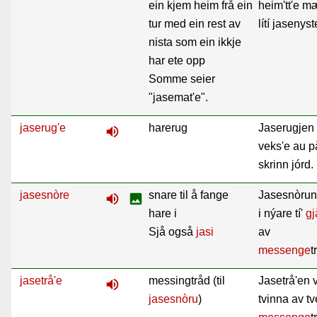
ein kjem heim frå ein
heim'tt'e m
tur med ein rest av
lítí jasenyst
nista som ein ikkje
har ete opp
Somme seier
"jasemat'e".
jaserug'e
harerug
Jaserugjen
volume_up
veks'e au p
skrinn jórd.
jasesnòre
snare til å fange
Jasesnòru
volume_up
image
hare i
i nýare tí'
gj
Sjå også
jasi
av
messenge
t
jasetrå'e
messingtråd (til
Jasetrå'en 
volume_up
jasesnòru
)
tvinna av tv