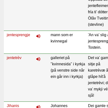
jentefleimen
fría ti' dótte
Òlâv Tveiti
(stevline)
jentesprengje
mann som er
'An va' slig 
volume_up
kvinnegal
jentespreng
Tostein.
jentetrèv
galleriet på
Det va' ga
volume_up
"kvinnesida" i kyrkja
sitje på
(på venstre side når
karetrèvæ 
ein går inn i kyrkja)
glåpe hít'å
jentetrèvi; 
va' mykji vé
sjå!
Jihanis
Johannes
Dei gamle 
volume_up