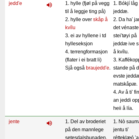
jedd'e
1. hylle (fjøl på vegg
1. Bókjí låg
volume_up
til å leggje ting på)
jeddæ.
2. hylle over
skåp å
2. Da ha' j
kvílu
det vénaste
3. ei av hyllene i td
stei'tøyi på
hylleseksjon
jeddæ ive 
4. terrengformasjon
å kvílu.
(flater i ei bratt li)
3. Kafféko
Sjå også
braujedd'e
.
stande på d
evste jeddæ
matskåpæ.
4. Av å ti' fi
an jeddi op
heii å lía.
jente
1. Del av broderiet
1. Nò saum
volume_up
på den mannlege
jentu ti'
setesdalsbunaden.
rétteklæó '