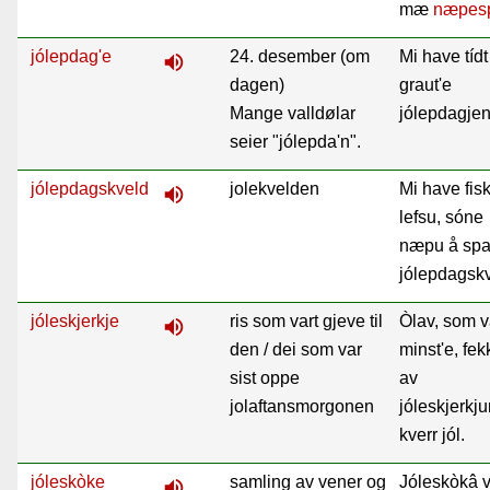
mæ
næpes
jólepdag'e
24. desember (om
Mi have tídt
volume_up
dagen)
graut'e
Mange valldølar
jólepdagjen
seier "jólepda'n".
jólepdagskveld
jolekvelden
Mi have fisk
volume_up
lefsu, sóne
næpu å spa
jólepdagskv
jóleskjerkje
ris som vart gjeve til
Òlav, som v
volume_up
den / dei som var
minst'e, fek
sist oppe
av
jolaftansmorgonen
jóleskjerkj
kverr jól.
jóleskòke
samling av vener og
Jóleskòkâ v
volume_up