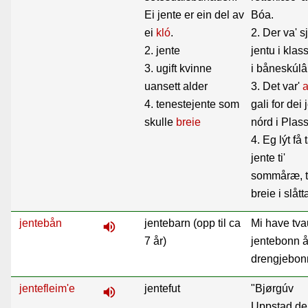
Ei jente er ein del av
Bóa.
ei
kló
.
2. Der va' s
2. jente
jentu i klas
3. ugift kvinne
i båneskúlâ
uansett alder
3. Det var'
a
4. tenestejente som
gali for dei 
skulle
breie
nórd i Plas
4. Eg lýt få 
jente ti'
sommåræ, ti
breie i slått
jentebån
jentebarn (opp til ca
Mi have tva
volume_up
7 år)
jentebonn å 
drengjebon
jentefleim'e
jentefut
"Bjørgúv
volume_up
Uppstad de