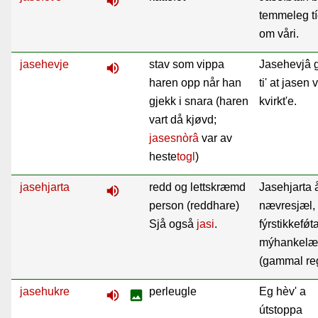
volume_up
temmeleg tí
om våri.
jasehevje
stav som vippa
Jasehevjâ g
volume_up
haren opp når han
ti' at jasen 
gjekk i snara (haren
kvirkt'e.
vart då kjøvd;
jasesnòrâ
var av
heste
togl
)
jasehjarta
redd og lettskræmd
Jasehjarta 
volume_up
person (reddhare)
nævresjæl,
Sjå også
jasi
.
fýrstikkefǿt
mýhankelæ
(gammal reg
jasehukre
perleugle
Eg hèv' a
volume_up
image
útstoppa