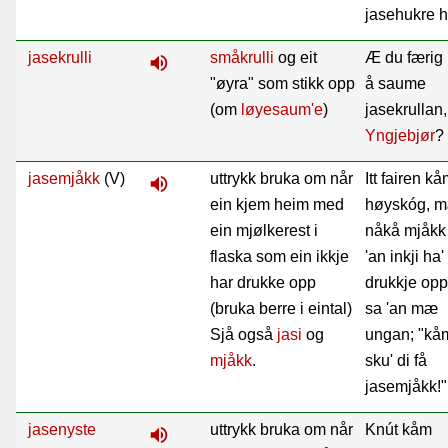
jasehukre h
jasekrulli
småkrulli
og eit
Æ du færi
volume_up
"øyra" som stikk opp
å saume
(om
løyesaum'e
)
jasekrullan,
Yngjebjør
?
jasemjåkk
(V)
uttrykk bruka om når
Itt fairen kå
volume_up
ein kjem heim med
høyskóg, 
ein mjølkerest i
nåkå mjåkk
flaska som ein ikkje
'an inkji ha'
har drukke opp
drukkje opp
(bruka berre i eintal)
sa 'an mæ
Sjå også
jasi
og
ungan; "kåm
mjåkk
.
sku' di få
jasemjåkk!"
jasenyste
uttrykk bruka om når
Knút kåm
volume_up