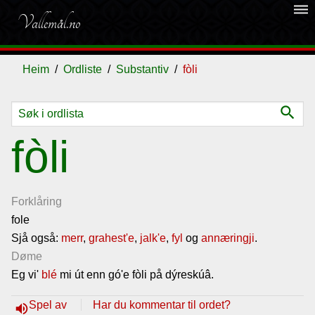
dehaze
Vallemål.no
Heim
Ordliste
Substantiv
fòli
search
Ordliste
fòli
Om
vallemålet
Forklåring
fole
Sjå også:
Gjestebok
merr
,
grahest'e
,
jalk'e
,
fyl
og
annæringji
.
Døme
Eg vi'
blé
mi út enn gó'e fòli på dýreskúâ.
Nyhende
Spel av
Har du kommentar til ordet?
volume_up