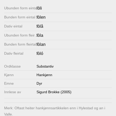
Lenkjer
Ubunden form eintal
fòli
Bunden form eintal
fòlen
Kontakt
Dativ eintal
fòlâ
oss
Ubunden form fleirtal
fòla
Bunden form fleirtal
fòlan
Dativ fleirtal
fòló
Ordklasse
Substantiv
Kjønn
Hankjønn
Emne
Dyr
Innlese av
Sigurd Brokke (2005)
Merk: Oftast heiter hankjønnsartikkelen enn i Hylestad og an i
Valle.