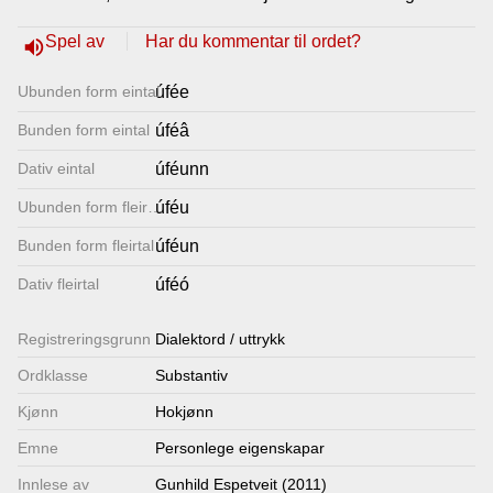
Lenkjer
Spel av
Har du kommentar til ordet?
volume_up
Ubunden form eintal
úfée
Kontakt
Bunden form eintal
úféâ
oss
Dativ eintal
úféunn
Ubunden form fleirtal
úféu
Bunden form fleirtal
úféun
Dativ fleirtal
úféó
Registrerings­grunn
Dialektord / uttrykk
Ordklasse
Substantiv
Kjønn
Hokjønn
Emne
Personlege eigenskapar
Innlese av
Gunhild Espetveit (2011)