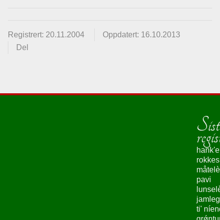
Registrert: 20.11.2004
Oppdatert: 16.10.2013
Del
Sist
regis
hank'e
rokke
måtelè
pavi
lunsel
jamleg
ti' níe
grǿntu