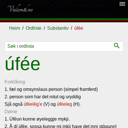
dehaze
Vallemål.no
Heim
Ordliste
Substantiv
úfée
search
Ordliste
úfée
Om
vallemålet
Forklåring
1. fæl og omsynslaus person (simpel framferd)
2. person som har det rotut og uryddig
Gjestebok
Sjå også
úféelèg'e
(V) og
úféeleg
(H).
Døme
Nyhende
1. Úféun kunne øyeleggje mykji.
2. Å dí úfée, sossa kunne mi inkji have det inni stògunn!