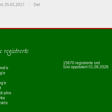
rt: 25.01.2017
Del
 registrerte
15670 registrerte ord
Sist oppdatert 01.08.2026
smé'e
g'e
èg'e
t
ndi píns
rke
nkt'e