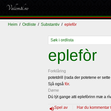
Vallemål.no
Heim
Ordliste
Substantiv
eplefòr
Ordliste
Om
Gjestebok
Nyhende
eplefòr
vallemålet
Forklåring
potetdrill (rada der potetene er sette
Sjå også
fòr
.
Døme
Dú lýt gange atti eplefòrinn mæ a rív
Spel av
Har du kommentar ti
volume_up