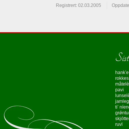
Registrert: 02.03.2005
Oppdate
Siste
hank'e
rokke
måtelè
pavi
lunsel
jamleg
ti' níe
grǿntu
skjótte
ruvl