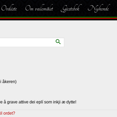
Ordliste
Om vallemålet
Gjestebok
Nyhende
search
 i åkeren)
e å grave attive dei eplí som inkji æ dytte!
l ordet?