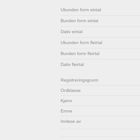
Lenkjer
Kontakt
Ubunden form eintal
Bunden form eintal
oss
Dativ eintal
Ubunden form fleirtal
Bunden form fleirtal
Dativ fleirtal
Registrerings­grunn
Ordklasse
Kjønn
Emne
Innlese av