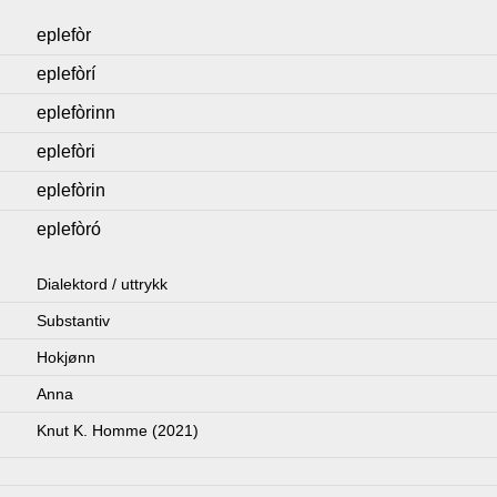
eplefòr
eplefòrí
eplefòrinn
eplefòri
eplefòrin
eplefòró
Dialektord / uttrykk
Substantiv
Hokjønn
Anna
Knut K. Homme (2021)