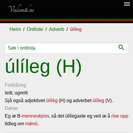
dehaze
Vallemål.no
Heim
Ordliste
Adverb
úlíleg
search
Ordliste
úlíleg (H)
Om
vallemålet
Forklåring
leitt, ugreitt
Sjå også adjektivet
Gjestebok
úlílèg
(H) og adverbet
úlíleg
(V).
Døme
Eg æ B-
menneskjinn
, så det úlílegaste eg veit æ å
ríse opp
Nyhende
tídleg om
mǿnó
.