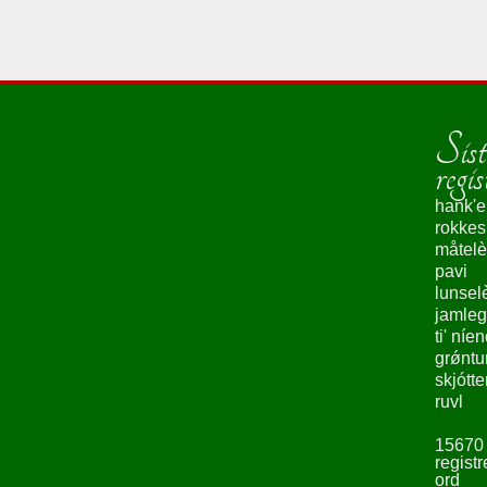
Sist
regis
hank'e
rokke
måtelè
pavi
lunsel
jamleg
ti' níe
grǿntu
skjótte
ruvl
15670
registr
ord