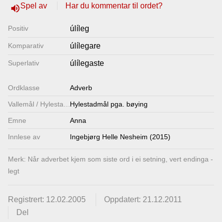
Spel av
Har du kommentar til ordet?
volume_up
Lenkjer
Positiv
úlíleg
Kontakt
Komparativ
úlílegare
oss
Superlativ
úlílegaste
Ordklasse
Adverb
Vallemål / Hylestadmål
Hylestadmål pga. bøying
Emne
Anna
Innlese av
Ingebjørg Helle Nesheim (2015)
Merk: Når adverbet kjem som siste ord i ei setning, vert endinga -
legt
Registrert: 12.02.2005
Oppdatert: 21.12.2011
Del